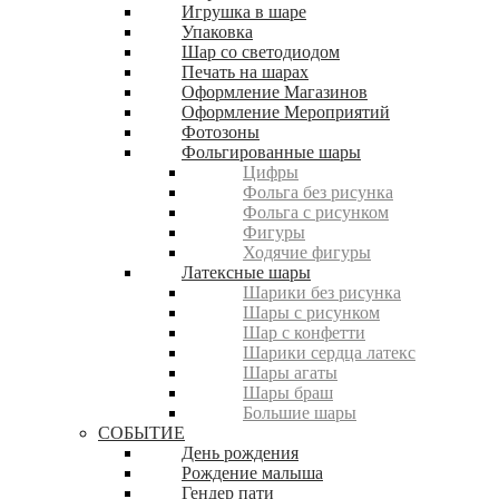
Игрушка в шаре
Упаковка
Шар со светодиодом
Печать на шарах
Оформление Магазинов
Оформление Мероприятий
Фотозоны
Фольгированные шары
Цифры
Фольга без рисунка
Фольга с рисунком
Фигуры
Ходячие фигуры
Латексные шары
Шарики без рисунка
Шары с рисунком
Шар с конфетти
Шарики сердца латекс
Шары агаты
Шары браш
Большие шары
СОБЫТИЕ
День рождения
Рождение малыша
Гендер пати