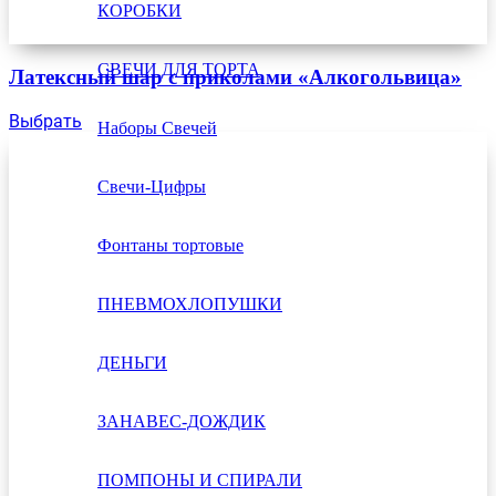
КОРОБКИ
СВЕЧИ ДЛЯ ТОРТА
Латексный шар с приколами «Алкогольвица»
Выбрать
Наборы Свечей
Свечи-Цифры
Фонтаны тортовые
ПНЕВМОХЛОПУШКИ
ДЕНЬГИ
ЗАНАВЕС-ДОЖДИК
ПОМПОНЫ И СПИРАЛИ