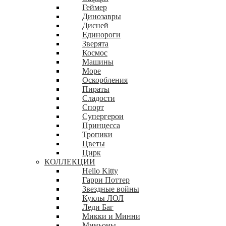
Геймер
Динозавры
Дисней
Единороги
Зверята
Космос
Машины
Море
Оскорбления
Пираты
Сладости
Спорт
Супергерои
Принцесса
Тропики
Цветы
Цирк
КОЛЛЕКЦИИ
Hello Kitty
Гарри Поттер
Звездные войны
Куклы ЛОЛ
Леди Баг
Микки и Минни
Миньоны