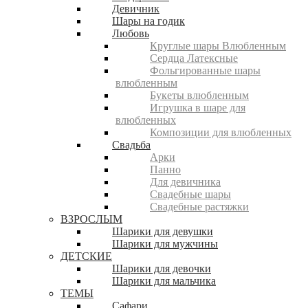
Девичник
Шары на годик
Любовь
Круглые шары Влюбленным
Сердца Латексные
Фольгированные шары
влюбленным
Букеты влюбленным
Игрушка в шаре для
влюбленных
Композиции для влюбленных
Свадьба
Арки
Панно
Для девичника
Свадебные шары
Свадебные растяжки
ВЗРОСЛЫМ
Шарики для девушки
Шарики для мужчины
ДЕТСКИЕ
Шарики для девочки
Шарики для мальчика
ТЕМЫ
Сафари