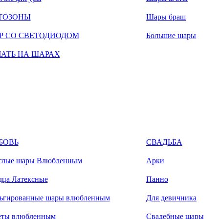
ТОЗОНЫ
Шары браш
Р СО СВЕТОДИОДОМ
Большие шары
ЧАТЬ НА ШАРАХ
БОВЬ
СВАДЬБА
глые шары Влюбленным
Арки
дца Латексные
Панно
ьгированные шары влюбленным
Для девичника
еты влюбленным
Свадебные шары