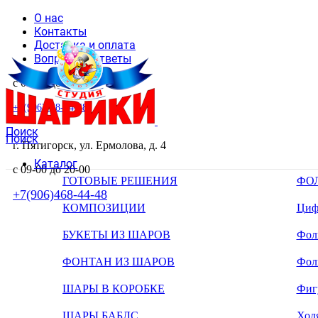
О нас
Контакты
Доставка и оплата
Вопросы и ответы
с 09-00 до 20-00
+7(906)468-44-48
Поиск
Поиск
г. Пятигорск, ул. Ермолова, д. 4
Каталог
с 09-00 до 20-00
ГОТОВЫЕ РЕШЕНИЯ
ФО
+7(906)468-44-48
КОМПОЗИЦИИ
Циф
БУКЕТЫ ИЗ ШАРОВ
Фоль
ФОНТАН ИЗ ШАРОВ
Фол
ШАРЫ В КОРОБКЕ
Фиг
ШАРЫ БАБЛС
Ход