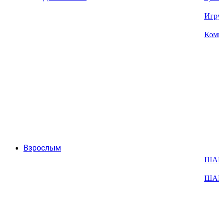
Игр
Ком
Взрослым
ША
ША