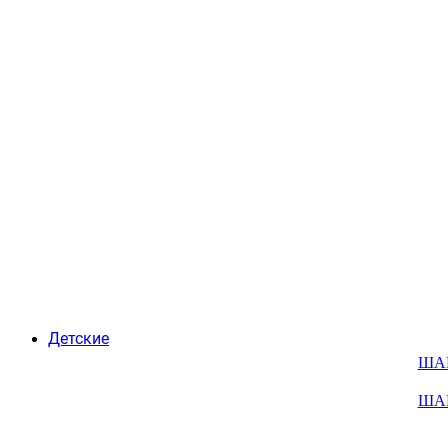
Детские
ША
ША