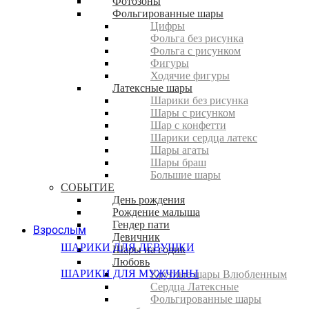
Фотозоны
Фольгированные шары
Цифры
Фольга без рисунка
Фольга с рисунком
Фигуры
Ходячие фигуры
Латексные шары
Шарики без рисунка
Шары с рисунком
Шар с конфетти
Шарики сердца латекс
Шары агаты
Шары браш
Большие шары
СОБЫТИЕ
День рождения
Рождение малыша
Гендер пати
Взрослым
Девичник
ШАРИКИ ДЛЯ ДЕВУШКИ
Шары на годик
Любовь
ШАРИКИ ДЛЯ МУЖЧИНЫ
Круглые шары Влюбленным
Сердца Латексные
Фольгированные шары