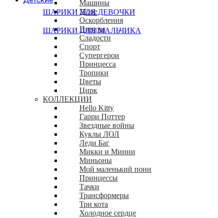
Машины
Море
ШАРИКИ ДЛЯ ДЕВОЧКИ
Оскорбления
Пираты
ШАРИКИ ДЛЯ МАЛЬЧИКА
Сладости
Спорт
Супергерои
Принцесса
Тропики
Цветы
Цирк
КОЛЛЕКЦИИ
Hello Kitty
Гарри Поттер
Звездные войны
Куклы ЛОЛ
Леди Баг
Микки и Минни
Миньоны
Мой маленький пони
Принцессы
Тачки
Трансформеры
Три кота
Холодное сердце