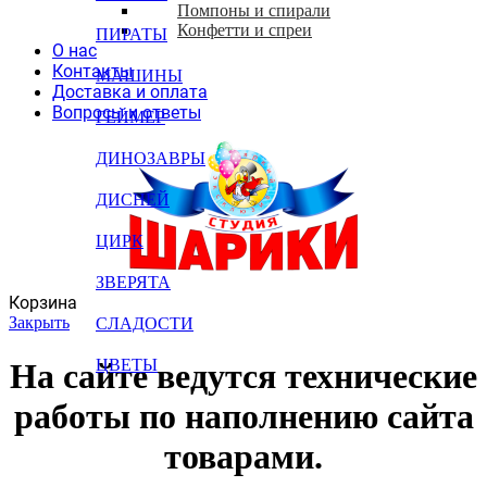
Помпоны и спирали
Конфетти и спреи
ПИРАТЫ
О нас
Контакты
МАШИНЫ
Доставка и оплата
Вопросы и ответы
ГЕЙМЕР
ДИНОЗАВРЫ
ДИСНЕЙ
ЦИРК
ЗВЕРЯТА
Корзина
Закрыть
СЛАДОСТИ
ЦВЕТЫ
На сайте ведутся технические
работы по наполнению сайта
товарами.