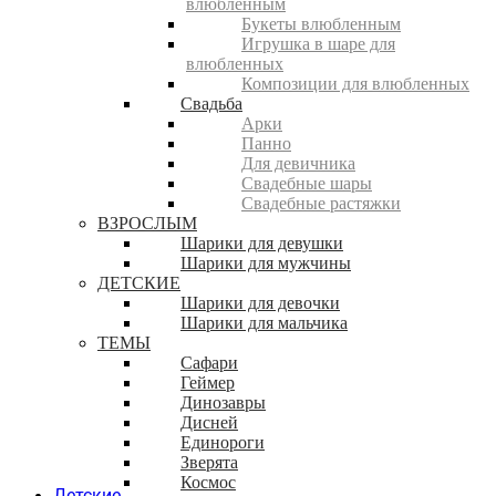
влюбленным
Букеты влюбленным
Игрушка в шаре для
влюбленных
Композиции для влюбленных
Свадьба
Арки
Панно
Для девичника
Свадебные шары
Свадебные растяжки
ВЗРОСЛЫМ
Шарики для девушки
Шарики для мужчины
ДЕТСКИЕ
Шарики для девочки
Шарики для мальчика
ТЕМЫ
Сафари
Геймер
Динозавры
Дисней
Единороги
Зверята
Космос
Детские