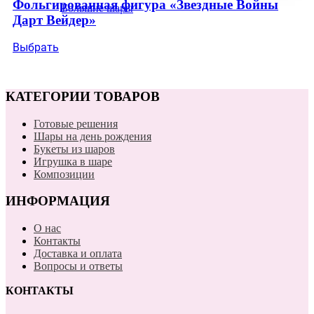
Фольгированная фигура «Звездные Войны
Большие шары
Дарт Вейдер»
Выбрать
КАТЕГОРИИ ТОВАРОВ
Готовые решения
Шары на день рождения
Букеты из шаров
Игрушка в шаре
Композиции
ИНФОРМАЦИЯ
О нас
Контакты
Доставка и оплата
Вопросы и ответы
КОНТАКТЫ