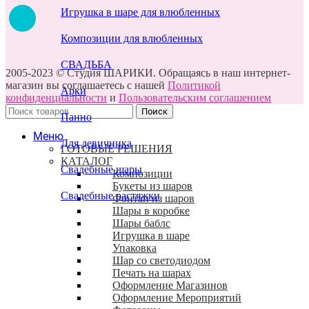
Игрушка в шаре для влюбленных
Композиции для влюбленных
СВАДЬБА
2005-2023 © Студия ШАРИКИ. Обращаясь в наш интернет-
магазин вы соглашаетесь с нашей
Политикой
Арки
конфиденциальности
и
Пользовательским соглашением
Поиск
Панно
Меню
Для девичника
ГОТОВЫЕ РЕШЕНИЯ
КАТАЛОГ
Свадебные шары
Композиции
Букеты из шаров
Свадебные растяжки
Фонтан из шаров
Шары в коробке
Шары баблс
Игрушка в шаре
Упаковка
Шар со светодиодом
Печать на шарах
Оформление Магазинов
Оформление Мероприятий