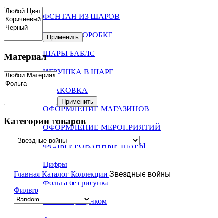
ФОНТАН ИЗ ШАРОВ
ШАРЫ В КОРОБКЕ
Применить
ШАРЫ БАБЛС
Материал
ИГРУШКА В ШАРЕ
УПАКОВКА
Применить
ОФОРМЛЕНИЕ МАГАЗИНОВ
Категории товаров
ОФОРМЛЕНИЕ МЕРОПРИЯТИЙ
ФОЛЬГИРОВАННЫЕ ШАРЫ
Цифры
Звездные войны
Главная
Каталог
Коллекции
Фольга без рисунка
Фильтр
Фольга с рисунком