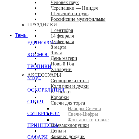
Человек паук
Черепашки — Ниндзя
Щенячий патруль
Российские мультфильмы
ПРАЗДНИКИ
1 сентября
Темы
14 февраля
23 февраля
ЕДИНОРОГИ
8 марта
9 мая
КОСМОС
День матери
Новый Год
ТРОПИКИ
Хэллоуин
АКСЕССУАРЫ
МОРЕ
Сервировка стола
Колпачки и дудки
ОСКОРБЛЕНИЯ
Растяжки
Коробки
СПОРТ
Свечи для торта
Наборы Свечей
СУПЕРГЕРОИ
Свечи-Цифры
Фонтаны тортовые
ПРИНЦЕССА
Пневмохлопушки
Деньги
Занавес-дождик
САФАРИ