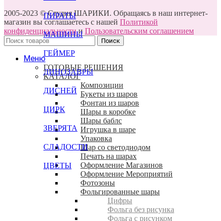
2005-2023 © Студия ШАРИКИ. Обращаясь в наш интернет-
ПИРАТЫ
магазин вы соглашаетесь с нашей
Политикой
конфиденциальности
и
Пользовательским соглашением
МАШИНЫ
Поиск
ГЕЙМЕР
Меню
ГОТОВЫЕ РЕШЕНИЯ
ДИНОЗАВРЫ
КАТАЛОГ
Композиции
ДИСНЕЙ
Букеты из шаров
Фонтан из шаров
ЦИРК
Шары в коробке
Шары баблс
ЗВЕРЯТА
Игрушка в шаре
Упаковка
СЛАДОСТИ
Шар со светодиодом
Печать на шарах
Оформление Магазинов
ЦВЕТЫ
Оформление Мероприятий
Фотозоны
Фольгированные шары
Цифры
Фольга без рисунка
Фольга с рисунком