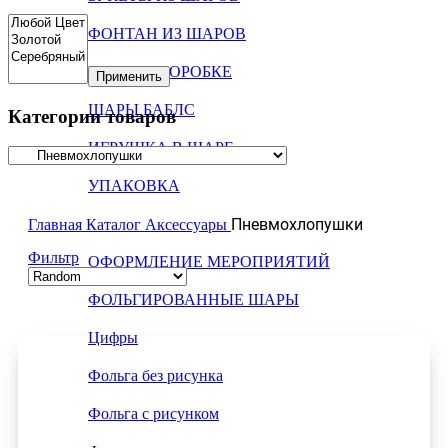
ФОНТАН ИЗ ШАРОВ
ШАРЫ В КОРОБКЕ
Применить
ШАРЫ БАБЛС
Категории товаров
ИГРУШКА В ШАРЕ
УПАКОВКА
ОФОРМЛЕНИЕ МАГАЗИНОВ
Пневмохлопушки
Главная
Каталог
Аксессуары
Фильтр
ОФОРМЛЕНИЕ МЕРОПРИЯТИЙ
ФОЛЬГИРОВАННЫЕ ШАРЫ
Цифры
Фольга без рисунка
Фольга с рисунком