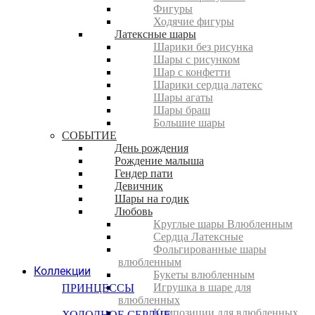
Фигуры
Ходячие фигуры
Латексные шары
Шарики без рисунка
Шары с рисунком
Шар с конфетти
Шарики сердца латекс
Шары агаты
Шары браш
Большие шары
СОБЫТИЕ
День рождения
Рождение малыша
Гендер пати
Девичник
Шары на годик
Любовь
Круглые шары Влюбленным
Сердца Латексные
Фольгированные шары
влюбленным
Коллекции
Букеты влюбленным
Игрушка в шаре для
ПРИНЦЕССЫ
влюбленных
Композиции для влюбленных
ХОЛОДНОЕ СЕРДЦЕ