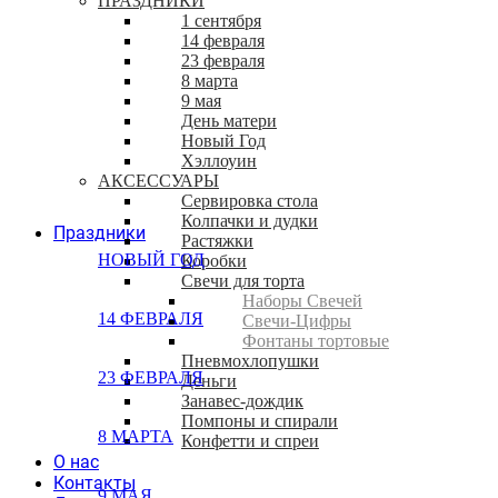
ПРАЗДНИКИ
1 сентября
14 февраля
23 февраля
8 марта
9 мая
День матери
Новый Год
Хэллоуин
АКСЕССУАРЫ
Сервировка стола
Колпачки и дудки
Праздники
Растяжки
НОВЫЙ ГОД
Коробки
Свечи для торта
Наборы Свечей
14 ФЕВРАЛЯ
Свечи-Цифры
Фонтаны тортовые
Пневмохлопушки
23 ФЕВРАЛЯ
Деньги
Занавес-дождик
Помпоны и спирали
8 МАРТА
Конфетти и спреи
О нас
Контакты
9 МАЯ