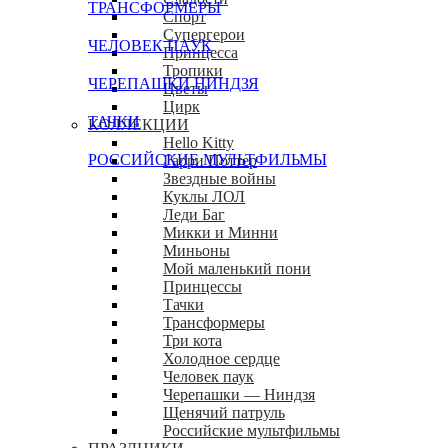
ТРАНСФОРМЕРЫ
Спорт
Супергерои
ЧЕЛОВЕК ПАУК
Принцесса
Тропики
ЧЕРЕПАШКИ НИНДЗЯ
Цветы
Цирк
ТАЧКИ
КОЛЛЕКЦИИ
Hello Kitty
РОССИЙСКИЕ МУЛЬТФИЛЬМЫ
Гарри Поттер
Звездные войны
Куклы ЛОЛ
Леди Баг
Микки и Минни
Миньоны
Мой маленький пони
Принцессы
Тачки
Трансформеры
Три кота
Холодное сердце
Человек паук
Черепашки — Ниндзя
Щенячий патруль
Российские мультфильмы