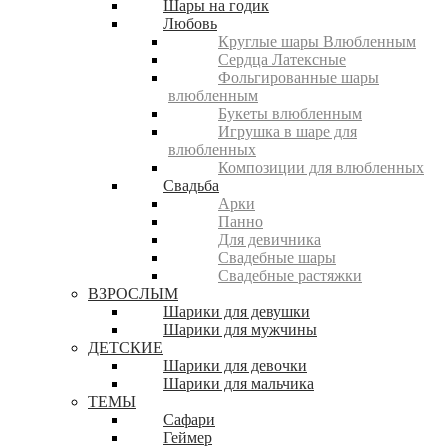
Шары на годик
Любовь
Круглые шары Влюбленным
Сердца Латексные
Фольгированные шары
влюбленным
Букеты влюбленным
Игрушка в шаре для
влюбленных
Композиции для влюбленных
Свадьба
Арки
Панно
Для девичника
Свадебные шары
Свадебные растяжки
ВЗРОСЛЫМ
Шарики для девушки
Шарики для мужчины
ДЕТСКИЕ
Шарики для девочки
Шарики для мальчика
ТЕМЫ
Сафари
Геймер