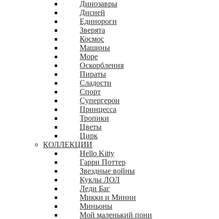
Динозавры
Дисней
Единороги
Зверята
Космос
Машины
Море
Оскорбления
Пираты
Сладости
Спорт
Супергерои
Принцесса
Тропики
Цветы
Цирк
КОЛЛЕКЦИИ
Hello Kitty
Гарри Поттер
Звездные войны
Куклы ЛОЛ
Леди Баг
Микки и Минни
Миньоны
Мой маленький пони