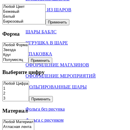
ФОНТАН ИЗ ШАРОВ
ШАРЫ В КОРОБКЕ
Применить
ШАРЫ БАБЛС
Форма
ИГРУШКА В ШАРЕ
УПАКОВКА
Применить
ОФОРМЛЕНИЕ МАГАЗИНОВ
Выберите цифру
ОФОРМЛЕНИЕ МЕРОПРИЯТИЙ
ФОЛЬГИРОВАННЫЕ ШАРЫ
Цифры
Применить
Фольга без рисунка
Материал
Фольга с рисунком