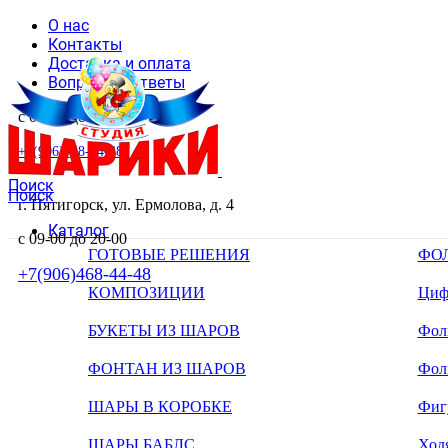
О нас
Контакты
Доставка и оплата
Вопросы и ответы
с 09-00 до 20-00
+7(906)468-44-48
Поиск
Поиск
г. Пятигорск, ул. Ермолова, д. 4
Каталог
с 09-00 до 20-00
ГОТОВЫЕ РЕШЕНИЯ
ФО
+7(906)468-44-48
КОМПОЗИЦИИ
Циф
БУКЕТЫ ИЗ ШАРОВ
Фоль
ФОНТАН ИЗ ШАРОВ
Фол
ШАРЫ В КОРОБКЕ
Фиг
ШАРЫ БАБЛС
Ход