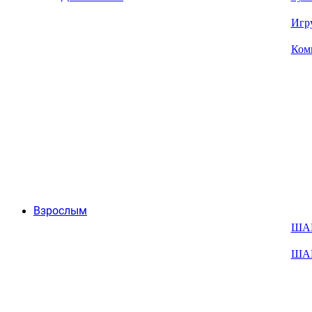
Игр
Ком
Взрослым
ША
ША