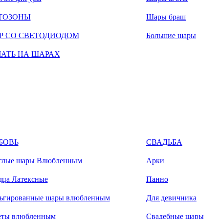
ТОЗОНЫ
Шары браш
Р СО СВЕТОДИОДОМ
Большие шары
ЧАТЬ НА ШАРАХ
БОВЬ
СВАДЬБА
глые шары Влюбленным
Арки
дца Латексные
Панно
ьгированные шары влюбленным
Для девичника
еты влюбленным
Свадебные шары