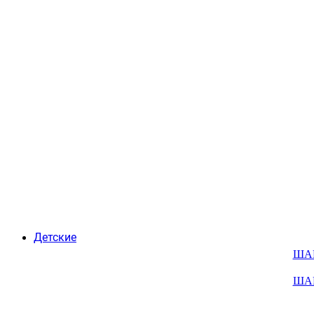
Детские
ША
ША