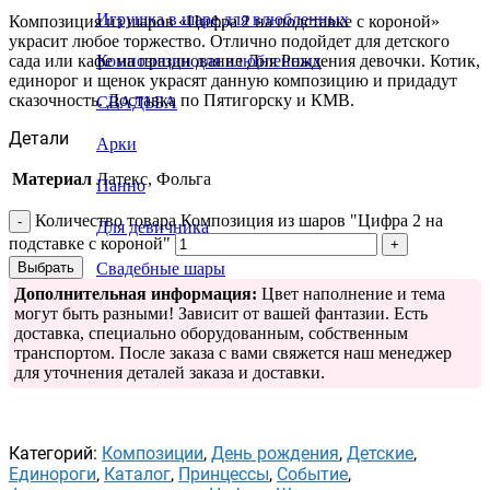
Игрушка в шаре для влюбленных
Композиция из шаров «Цифра 2 на подставке с короной»
украсит любое торжество. Отлично подойдет для детского
сада или кафе на празднование Дня Рождения девочки. Котик,
Композиции для влюбленных
единорог и щенок украсят данную композицию и придадут
сказочность. Доставка по Пятигорску и КМВ.
СВАДЬБА
Детали
Арки
Материал
Латекс, Фольга
Панно
Количество товара Композиция из шаров "Цифра 2 на
Для девичника
подставке с короной"
Выбрать
Свадебные шары
Дополнительная информация:
Цвет наполнение и тема
Свадебные растяжки
могут быть разными! Зависит от вашей фантазии. Есть
доставка, специально оборудованным, собственным
транспортом. После заказа с вами свяжется наш менеджер
для уточнения деталей заказа и доставки.
Категорий:
Композиции
,
День рождения
,
Детские
,
Единороги
,
Каталог
,
Принцессы
,
Событие
,