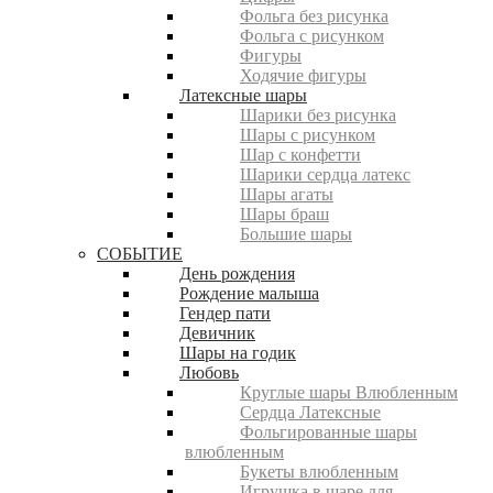
Фольга без рисунка
Фольга с рисунком
Фигуры
Ходячие фигуры
Латексные шары
Шарики без рисунка
Шары с рисунком
Шар с конфетти
Шарики сердца латекс
Шары агаты
Шары браш
Большие шары
СОБЫТИЕ
День рождения
Рождение малыша
Гендер пати
Девичник
Шары на годик
Любовь
Круглые шары Влюбленным
Сердца Латексные
Фольгированные шары
влюбленным
Букеты влюбленным
Игрушка в шаре для