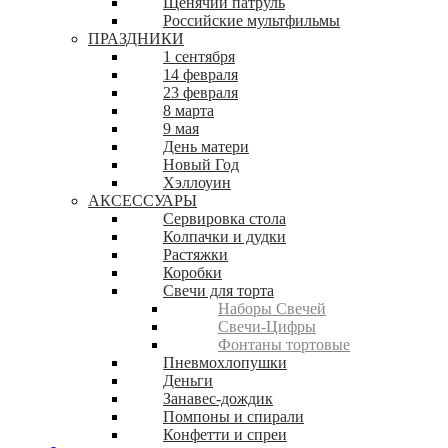
Щенячий патруль
Российские мультфильмы
ПРАЗДНИКИ
1 сентября
14 февраля
23 февраля
8 марта
9 мая
День матери
Новый Год
Хэллоуин
АКСЕССУАРЫ
Сервировка стола
Колпачки и дудки
Растяжки
Коробки
Свечи для торта
Наборы Свечей
Свечи-Цифры
Фонтаны тортовые
Пневмохлопушки
Деньги
Занавес-дождик
Помпоны и спирали
Конфетти и спреи