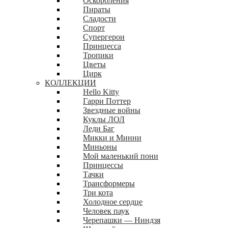
Оскорбления
Пираты
Сладости
Спорт
Супергерои
Принцесса
Тропики
Цветы
Цирк
КОЛЛЕКЦИИ
Hello Kitty
Гарри Поттер
Звездные войны
Куклы ЛОЛ
Леди Баг
Микки и Минни
Миньоны
Мой маленький пони
Принцессы
Тачки
Трансформеры
Три кота
Холодное сердце
Человек паук
Черепашки — Ниндзя