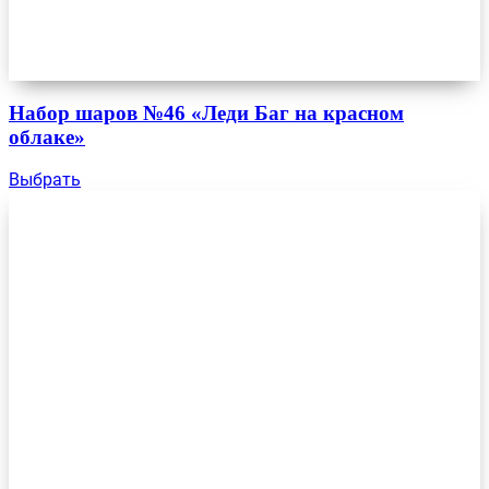
Набор шаров №46 «Леди Баг на красном
облаке»
Выбрать