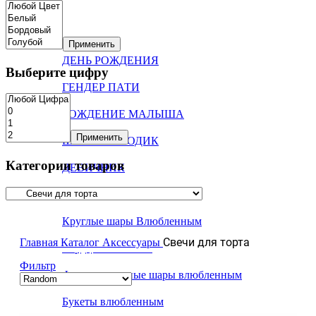
Событие
Применить
ДЕНЬ РОЖДЕНИЯ
Выберите цифру
ГЕНДЕР ПАТИ
РОЖДЕНИЕ МАЛЫША
Применить
ШАРЫ НА ГОДИК
Категории товаров
ДЕВИЧНИК
ЛЮБОВЬ
Круглые шары Влюбленным
Свечи для торта
Главная
Каталог
Аксессуары
Сердца Латексные
Фильтр
Фольгированные шары влюбленным
Букеты влюбленным