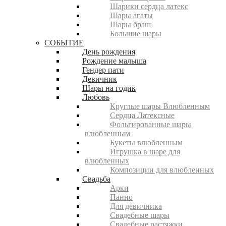
Шарики сердца латекс
Шары агаты
Шары браш
Большие шары
СОБЫТИЕ
День рождения
Рождение малыша
Гендер пати
Девичник
Шары на годик
Любовь
Круглые шары Влюбленным
Сердца Латексные
Фольгированные шары
влюбленным
Букеты влюбленным
Игрушка в шаре для
влюбленных
Композиции для влюбленных
Свадьба
Арки
Панно
Для девичника
Свадебные шары
Свадебные растяжки