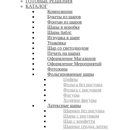
ГОТОВЫЕ РЕШЕНИЯ
КАТАЛОГ
Композиции
Букеты из шаров
Фонтан из шаров
Шары в коробке
Шары баблс
Игрушка в шаре
Упаковка
Шар со светодиодом
Печать на шарах
Оформление Магазинов
Оформление Мероприятий
Фотозоны
Фольгированные шары
Цифры
Фольга без рисунка
Фольга с рисунком
Фигуры
Ходячие фигуры
Латексные шары
Шарики без рисунка
Шары с рисунком
Шар с конфетти
Шарики сердца латекс