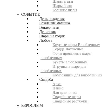
Шары агаты
Шары браш
Большие шары
СОБЫТИЕ
День рождения
Рождение малыша
Гендер пати
Девичник
Шары на годик
Любовь
Круглые шары Влюбленным
Сердца Латексные
Фольгированные шары
влюбленным
Букеты влюбленным
Игрушка в шаре для
влюбленных
Композиции для влюбленных
Свадьба
Арки
Панно
Для девичника
Свадебные шары
Свадебные растяжки
ВЗРОСЛЫМ