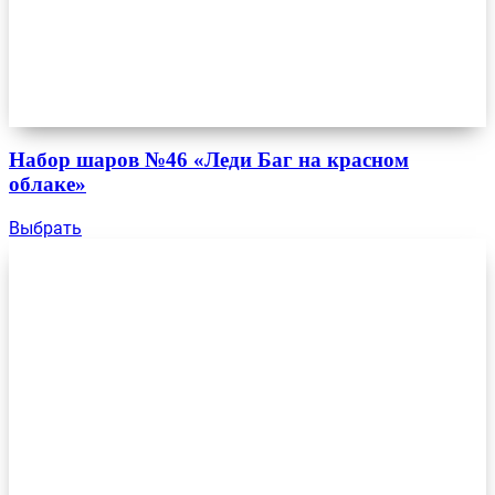
Набор шаров №46 «Леди Баг на красном
облаке»
Выбрать