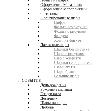
Печать на шарах
Оформление Магазинов
Оформление Мероприятий
Фотозоны
Фольгированные шары
Цифры
Фольга без рисунка
Фольга с рисунком
Фигуры
Ходячие фигуры
Латексные шары
Шарики без рисунка
Шары с рисунком
Шар с конфетти
Шарики сердца латекс
Шары агаты
Шары браш
Большие шары
СОБЫТИЕ
День рождения
Рождение малыша
Гендер пати
Девичник
Шары на годик
Любовь