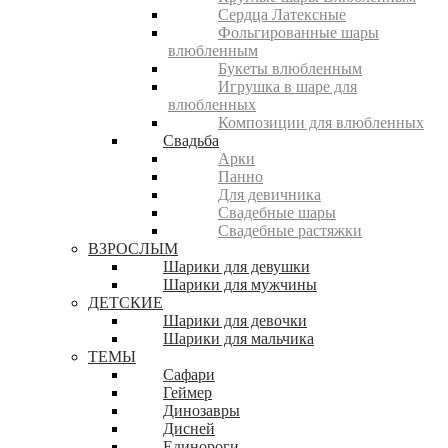
Сердца Латексные
Фольгированные шары
влюбленным
Букеты влюбленным
Игрушка в шаре для
влюбленных
Композиции для влюбленных
Свадьба
Арки
Панно
Для девичника
Свадебные шары
Свадебные растяжки
ВЗРОСЛЫМ
Шарики для девушки
Шарики для мужчины
ДЕТСКИЕ
Шарики для девочки
Шарики для мальчика
ТЕМЫ
Сафари
Геймер
Динозавры
Дисней
Единороги