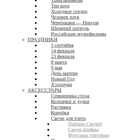
Трансформеры
Три кота
Холодное сердце
Человек паук
Черепашки — Ниндзя
Щенячий патруль
Российские мультфильмы
ПРАЗДНИКИ
1 сентября
14 февраля
23 февраля
8 марта
9 мая
День матери
Новый Год
Хэллоуин
АКСЕССУАРЫ
Сервировка стола
Колпачки и дудки
Растяжки
Коробки
Свечи для торта
Наборы Свечей
Свечи-Цифры
Фонтаны тортовые