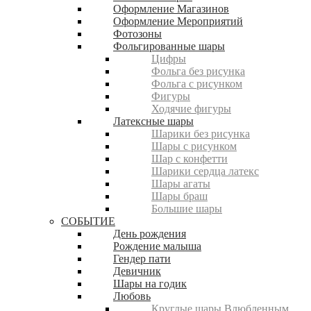
Оформление Магазинов
Оформление Мероприятий
Фотозоны
Фольгированные шары
Цифры
Фольга без рисунка
Фольга с рисунком
Фигуры
Ходячие фигуры
Латексные шары
Шарики без рисунка
Шары с рисунком
Шар с конфетти
Шарики сердца латекс
Шары агаты
Шары браш
Большие шары
СОБЫТИЕ
День рождения
Рождение малыша
Гендер пати
Девичник
Шары на годик
Любовь
Круглые шары Влюбленным