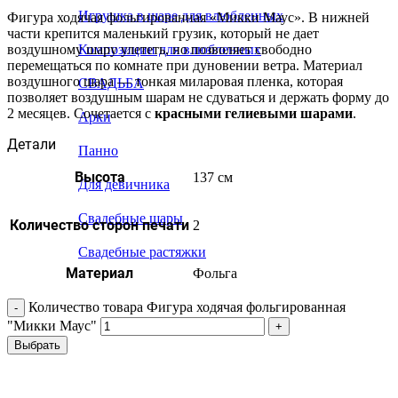
Игрушка в шаре для влюбленных
Фигура ходячая фольгированная «Микки Маус». В нижней
части крепится маленький грузик, который не дает
воздушному шару улететь, но позволяет свободно
Композиции для влюбленных
перемещаться по комнате при дуновении ветра. Материал
воздушного шара — тонкая миларовая пленка, которая
СВАДЬБА
позволяет воздушным шарам не сдуваться и держать форму до
2 месяцев. Сочетается с
красными гелиевыми шарами
.
Арки
Детали
Панно
Высота
137 см
Для девичника
Свадебные шары
Количество сторон печати
2
Свадебные растяжки
Материал
Фольга
Количество товара Фигура ходячая фольгированная
"Микки Маус"
Выбрать