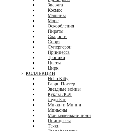
Зверята
Космос
Машины
Море
Оскорбления
Пираты
Сладости
Спорт
Супергерои
Принцесса
Тропики
Цветы
Цирк
КОЛЛЕКЦИИ
Hello Kitty
Гарри Поттер
Звездные войны
Куклы ЛОЛ
Леди Баг
Микки и Минни
Миньоны
Мой маленький пони
Принцессы
Тачки