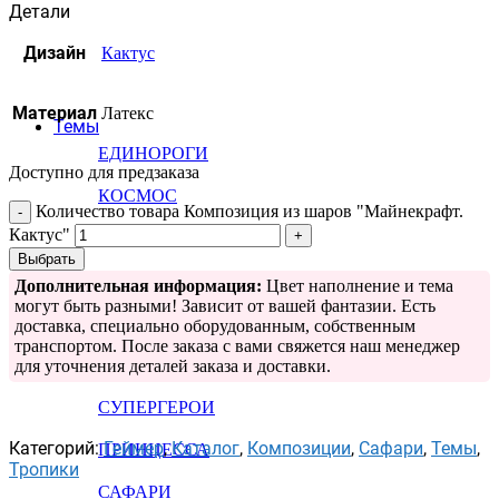
Детали
Дизайн
Кактус
Материал
Латекс
Темы
ЕДИНОРОГИ
Доступно для предзаказа
КОСМОС
Количество товара Композиция из шаров "Майнекрафт.
Кактус"
ТРОПИКИ
Выбрать
МОРЕ
Дополнительная информация:
Цвет наполнение и тема
могут быть разными! Зависит от вашей фантазии. Есть
ОСКОРБЛЕНИЯ
доставка, специально оборудованным, собственным
транспортом. После заказа с вами свяжется наш менеджер
СПОРТ
для уточнения деталей заказа и доставки.
СУПЕРГЕРОИ
Категорий:
Геймер
,
Каталог
,
Композиции
,
Сафари
,
Темы
,
ПРИНЦЕССА
Тропики
САФАРИ