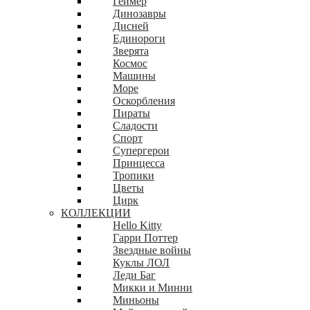
Геймер
Динозавры
Дисней
Единороги
Зверята
Космос
Машины
Море
Оскорбления
Пираты
Сладости
Спорт
Супергерои
Принцесса
Тропики
Цветы
Цирк
КОЛЛЕКЦИИ
Hello Kitty
Гарри Поттер
Звездные войны
Куклы ЛОЛ
Леди Баг
Микки и Минни
Миньоны