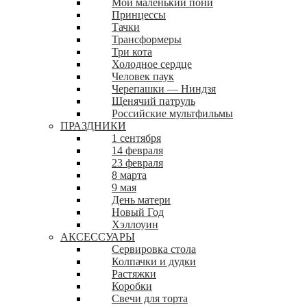
Мой маленький пони
Принцессы
Тачки
Трансформеры
Три кота
Холодное сердце
Человек паук
Черепашки — Ниндзя
Щенячий патруль
Российские мультфильмы
ПРАЗДНИКИ
1 сентября
14 февраля
23 февраля
8 марта
9 мая
День матери
Новый Год
Хэллоуин
АКСЕССУАРЫ
Сервировка стола
Колпачки и дудки
Растяжки
Коробки
Свечи для торта