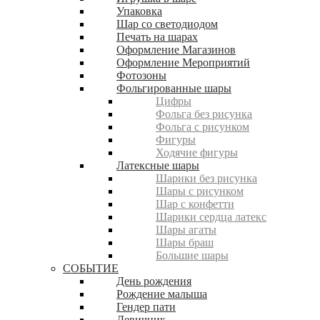
Упаковка
Шар со светодиодом
Печать на шарах
Оформление Магазинов
Оформление Мероприятий
Фотозоны
Фольгированные шары
Цифры
Фольга без рисунка
Фольга с рисунком
Фигуры
Ходячие фигуры
Латексные шары
Шарики без рисунка
Шары с рисунком
Шар с конфетти
Шарики сердца латекс
Шары агаты
Шары браш
Большие шары
СОБЫТИЕ
День рождения
Рождение малыша
Гендер пати
Девичник