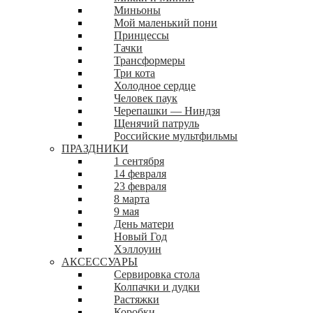
Миньоны
Мой маленький пони
Принцессы
Тачки
Трансформеры
Три кота
Холодное сердце
Человек паук
Черепашки — Ниндзя
Щенячий патруль
Российские мультфильмы
ПРАЗДНИКИ
1 сентября
14 февраля
23 февраля
8 марта
9 мая
День матери
Новый Год
Хэллоуин
АКСЕССУАРЫ
Сервировка стола
Колпачки и дудки
Растяжки
Коробки