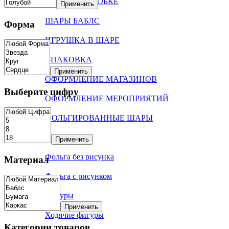
ШАРЫ В КОРОБКЕ
Применить
ШАРЫ БАБЛС
Форма
ИГРУШКА В ШАРЕ
УПАКОВКА
Применить
ОФОРМЛЕНИЕ МАГАЗИНОВ
Выберите цифру
ОФОРМЛЕНИЕ МЕРОПРИЯТИЙ
ФОЛЬГИРОВАННЫЕ ШАРЫ
Цифры
Применить
Фольга без рисунка
Материал
Фольга с рисунком
Фигуры
Применить
Ходячие фигуры
Категории товаров