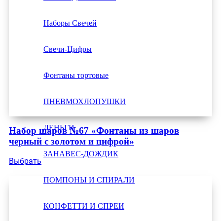
Наборы Свечей
Свечи-Цифры
Фонтаны тортовые
ПНЕВМОХЛОПУШКИ
ДЕНЬГИ
Набор шаров №67 «Фонтаны из шаров
черный с золотом и цифрой»
ЗАНАВЕС-ДОЖДИК
Выбрать
ПОМПОНЫ И СПИРАЛИ
КОНФЕТТИ И СПРЕИ