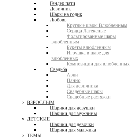
Гендер пати
Девичник
Шары на годик
Любовь
Круглые шары Влюбленным
Сердца Латексные
Фольгированные шары
влюбленным
Букеты влюбленным
Игрушка в шаре для
влюбленных
Композиции для влюбленных
Свадьба
Арки
Панно
Для девичника
Свадебные шары
Свадебные растяжки
ВЗРОСЛЫМ
Шарики для девушки
Шарики для мужчины
ДЕТСКИЕ
Шарики для девочки
Шарики для мальчика
ТЕМЫ