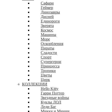
Сафари
Геймер
Динозавры
Дисней
Единороги
Зверята
Космос
Машины
Море
Оскорбления
Пираты
Сладости
Спорт
Супергерои
Принцесса
Тропики
Цветы
Цирк
КОЛЛЕКЦИИ
Hello Kitty
Гарри Поттер
Звездные войны
Куклы ЛОЛ
Леди Баг
Микки и Минни