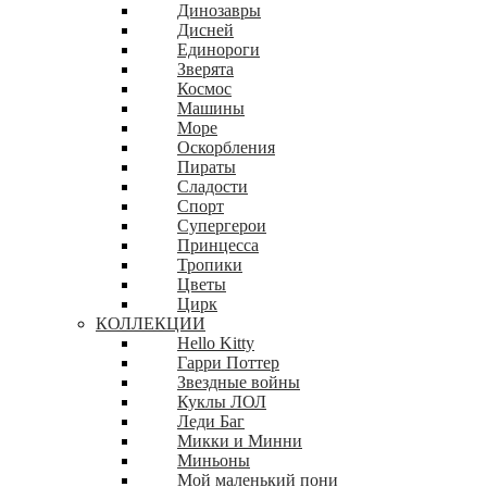
Динозавры
Дисней
Единороги
Зверята
Космос
Машины
Море
Оскорбления
Пираты
Сладости
Спорт
Супергерои
Принцесса
Тропики
Цветы
Цирк
КОЛЛЕКЦИИ
Hello Kitty
Гарри Поттер
Звездные войны
Куклы ЛОЛ
Леди Баг
Микки и Минни
Миньоны
Мой маленький пони