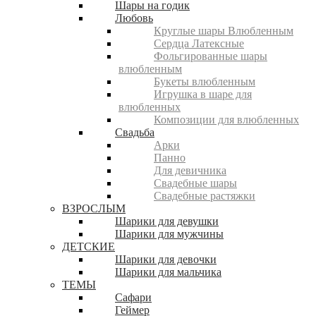
Шары на годик
Любовь
Круглые шары Влюбленным
Сердца Латексные
Фольгированные шары
влюбленным
Букеты влюбленным
Игрушка в шаре для
влюбленных
Композиции для влюбленных
Свадьба
Арки
Панно
Для девичника
Свадебные шары
Свадебные растяжки
ВЗРОСЛЫМ
Шарики для девушки
Шарики для мужчины
ДЕТСКИЕ
Шарики для девочки
Шарики для мальчика
ТЕМЫ
Сафари
Геймер