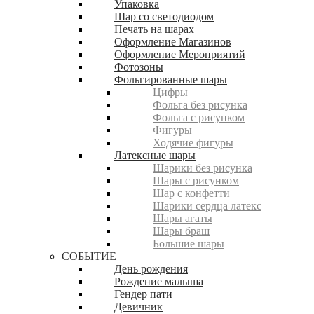
Упаковка
Шар со светодиодом
Печать на шарах
Оформление Магазинов
Оформление Мероприятий
Фотозоны
Фольгированные шары
Цифры
Фольга без рисунка
Фольга с рисунком
Фигуры
Ходячие фигуры
Латексные шары
Шарики без рисунка
Шары с рисунком
Шар с конфетти
Шарики сердца латекс
Шары агаты
Шары браш
Большие шары
СОБЫТИЕ
День рождения
Рождение малыша
Гендер пати
Девичник