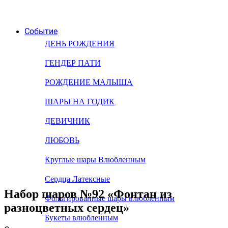
Событие
ДЕНЬ РОЖДЕНИЯ
ГЕНДЕР ПАТИ
РОЖДЕНИЕ МАЛЫША
ШАРЫ НА ГОДИК
ДЕВИЧНИК
ЛЮБОВЬ
Круглые шары Влюбленным
Сердца Латексные
Набор шаров №92 «Фонтан из
Фольгированные шары влюбленным
разноцветных сердец»
Букеты влюбленным