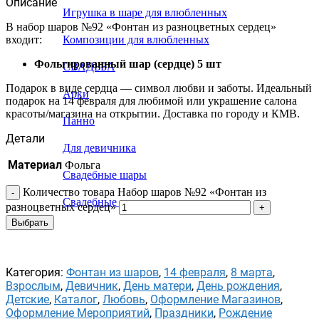
Описание
Игрушка в шаре для влюбленных
В набор шаров №92 «Фонтан из разноцветных сердец»
входит:
Композиции для влюбленных
Фольгированный шар (сердце) 5 шт
СВАДЬБА
Подарок в виде сердца — символ любви и заботы. Идеальный
Арки
подарок на 14 февраля для любимой или украшение салона
красоты/магазина на открытии. Доставка по городу и КМВ.
Панно
Детали
Для девичника
Материал
Фольга
Свадебные шары
Количество товара Набор шаров №92 «Фонтан из
Свадебные растяжки
разноцветных сердец»
Выбрать
Категория:
Фонтан из шаров
,
14 февраля
,
8 марта
,
Взрослым
,
Девичник
,
День матери
,
День рождения
,
Детские
,
Каталог
,
Любовь
,
Оформление Магазинов
,
Оформление Мероприятий
,
Праздники
,
Рождение