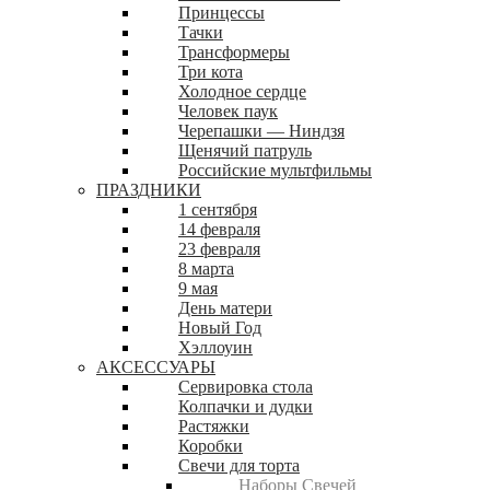
Принцессы
Тачки
Трансформеры
Три кота
Холодное сердце
Человек паук
Черепашки — Ниндзя
Щенячий патруль
Российские мультфильмы
ПРАЗДНИКИ
1 сентября
14 февраля
23 февраля
8 марта
9 мая
День матери
Новый Год
Хэллоуин
АКСЕССУАРЫ
Сервировка стола
Колпачки и дудки
Растяжки
Коробки
Свечи для торта
Наборы Свечей