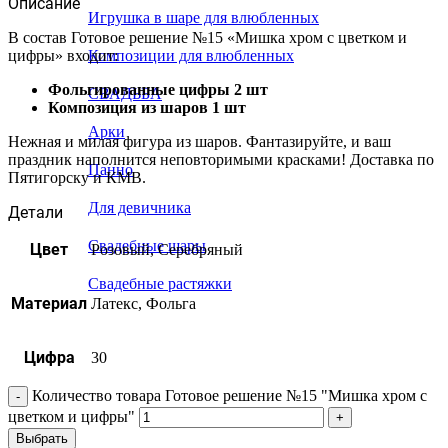
Описание
Игрушка в шаре для влюбленных
В состав Готовое решение №15 «Мишка хром с цветком и
цифры» входит:
Композиции для влюбленных
Фольгированные цифры 2 шт
СВАДЬБА
Композиция из шаров 1 шт
Арки
Нежная и милая фигура из шаров. Фантазируйте, и ваш
праздник наполнится неповторимыми красками! Доставка по
Панно
Пятигорску и КМВ.
Для девичника
Детали
Свадебные шары
Цвет
Розовый, Серебряный
Свадебные растяжки
Материал
Латекс, Фольга
Цифра
30
Количество товара Готовое решение №15 "Мишка хром с
цветком и цифры"
Выбрать