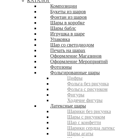
КАТАЛОГ
Композиции
Букеты из шаров
Фонтан из шаров
Шары в коробке
Шары баблс
Игрушка в шаре
Упаковка
Шар со светодиодом
Печать на шарах
Оформление Магазинов
Оформление Мероприятий
Фотозоны
Фольгированные шары
Цифры
Фольга без рисунка
Фольга с рисунком
Фигуры
Ходячие фигуры
Латексные шары
Шарики без рисунка
Шары с рисунком
Шар с конфетти
Шарики сердца латекс
Шары агаты