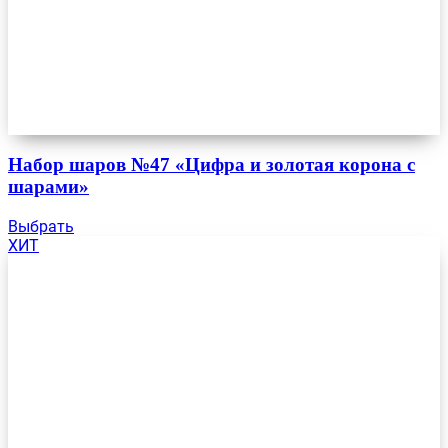
Набор шаров №47 «Цифра и золотая корона с
шарами»
Выбрать
ХИТ