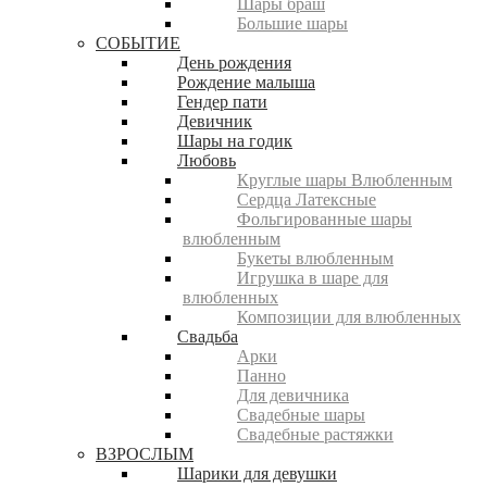
Шары браш
Большие шары
СОБЫТИЕ
День рождения
Рождение малыша
Гендер пати
Девичник
Шары на годик
Любовь
Круглые шары Влюбленным
Сердца Латексные
Фольгированные шары
влюбленным
Букеты влюбленным
Игрушка в шаре для
влюбленных
Композиции для влюбленных
Свадьба
Арки
Панно
Для девичника
Свадебные шары
Свадебные растяжки
ВЗРОСЛЫМ
Шарики для девушки