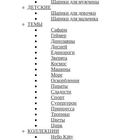
Шарики для мужчины
ДЕТСКИЕ
Шарики для девочки
Шарики для мальчика
ТЕМЫ
Сафари
Геймер
Динозавры
Дисней
Единороги
Зверята
Космос
Машины
Море
Оскорбления
Пираты
Сладости
Спорт
Супергерои
Принцесса
Тропики
Цветы
Цирк
КОЛЛЕКЦИИ
Hello Kitty