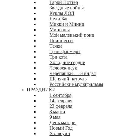
Гарри Поттер
Звездные войны
Куклы ЛОЛ
Леди Баг
Микки и Минни
Миньоны
Мой маленький пони
Принцессы
Тачки
Трансформеры
Три кота
Холодное сердце
Человек паук
Черепашки — Ниндзя
Щенячий патруль
Российские мультфильмы
ПРАЗДНИКИ
1 сентября
14 февраля
23 февраля
8 марта
9 мая
День матери
Новый Год
Хэллоуин