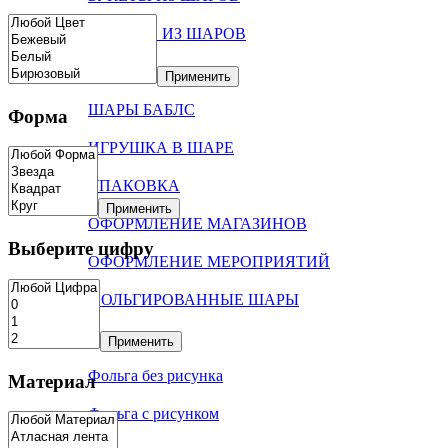
ФОНТАН ИЗ ШАРОВ
ШАРЫ В КОРОБКЕ
Применить
ШАРЫ БАБЛС
Форма
ИГРУШКА В ШАРЕ
УПАКОВКА
Применить
ОФОРМЛЕНИЕ МАГАЗИНОВ
Выберите цифру
ОФОРМЛЕНИЕ МЕРОПРИЯТИЙ
ФОЛЬГИРОВАННЫЕ ШАРЫ
Цифры
Применить
Фольга без рисунка
Материал
Фольга с рисунком