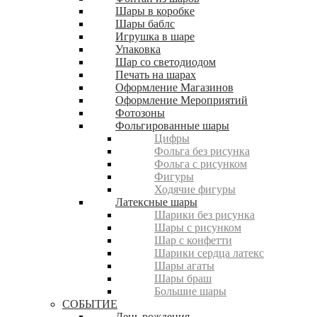
Шары в коробке
Шары баблс
Игрушка в шаре
Упаковка
Шар со светодиодом
Печать на шарах
Оформление Магазинов
Оформление Мероприятий
Фотозоны
Фольгированные шары
Цифры
Фольга без рисунка
Фольга с рисунком
Фигуры
Ходячие фигуры
Латексные шары
Шарики без рисунка
Шары с рисунком
Шар с конфетти
Шарики сердца латекс
Шары агаты
Шары браш
Большие шары
СОБЫТИЕ
День рождения