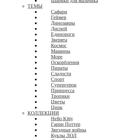
Шарики для мальчика
ТЕМЫ
Сафари
Геймер
Динозавры
Дисней
Единороги
Зверята
Космос
Машины
Море
Оскорбления
Пираты
Сладости
Спорт
Супергерои
Принцесса
Тропики
Цветы
Цирк
КОЛЛЕКЦИИ
Hello Kitty
Гарри Поттер
Звездные войны
Куклы ЛОЛ