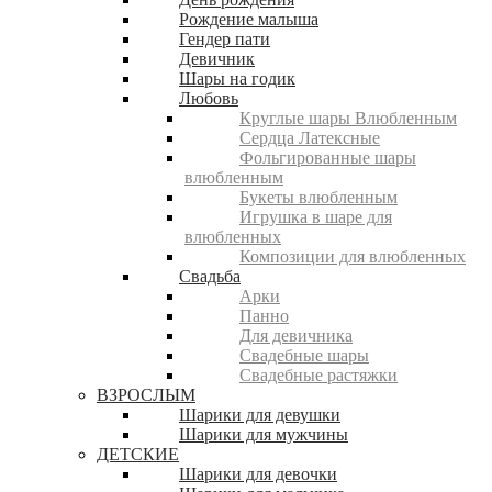
Рождение малыша
Гендер пати
Девичник
Шары на годик
Любовь
Круглые шары Влюбленным
Сердца Латексные
Фольгированные шары
влюбленным
Букеты влюбленным
Игрушка в шаре для
влюбленных
Композиции для влюбленных
Свадьба
Арки
Панно
Для девичника
Свадебные шары
Свадебные растяжки
ВЗРОСЛЫМ
Шарики для девушки
Шарики для мужчины
ДЕТСКИЕ
Шарики для девочки