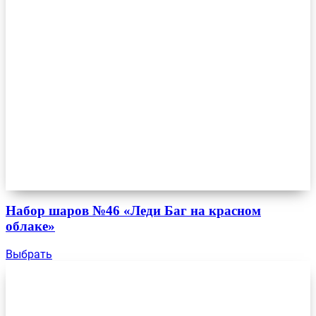
Набор шаров №46 «Леди Баг на красном
облаке»
Выбрать