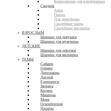
Композиции для влюбленных
Свадьба
Арки
Панно
Для девичника
Свадебные шары
Свадебные растяжки
ВЗРОСЛЫМ
Шарики для девушки
Шарики для мужчины
ДЕТСКИЕ
Шарики для девочки
Шарики для мальчика
ТЕМЫ
Сафари
Геймер
Динозавры
Дисней
Единороги
Зверята
Космос
Машины
Море
Оскорбления
Пираты