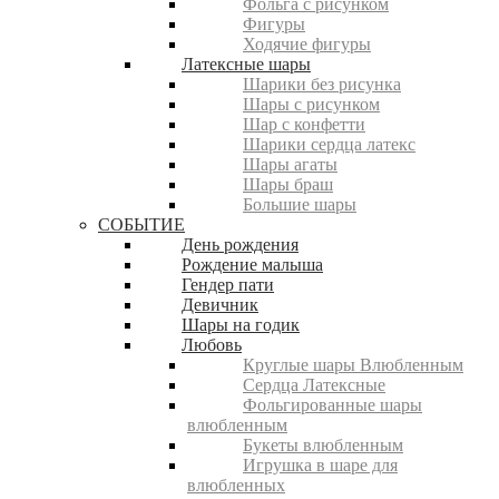
Фольга с рисунком
Фигуры
Ходячие фигуры
Латексные шары
Шарики без рисунка
Шары с рисунком
Шар с конфетти
Шарики сердца латекс
Шары агаты
Шары браш
Большие шары
СОБЫТИЕ
День рождения
Рождение малыша
Гендер пати
Девичник
Шары на годик
Любовь
Круглые шары Влюбленным
Сердца Латексные
Фольгированные шары
влюбленным
Букеты влюбленным
Игрушка в шаре для
влюбленных