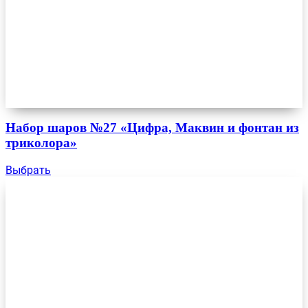
Набор шаров №27 «Цифра, Маквин и фонтан из
триколора»
Выбрать