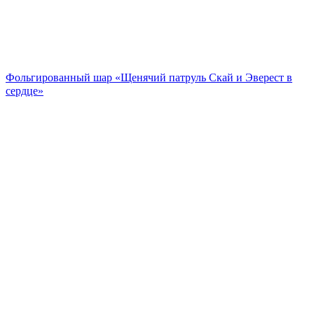
Фольгированный шар «Щенячий патруль Скай и Эверест в
сердце»