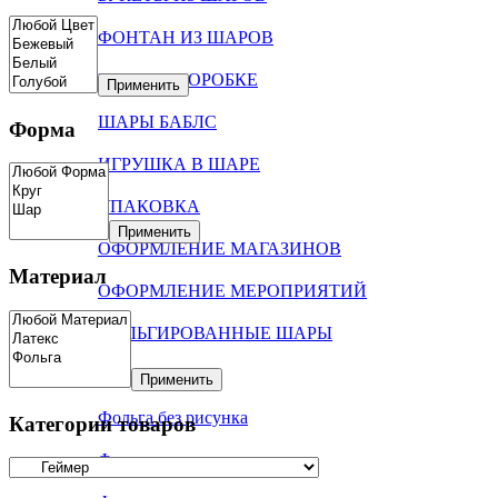
ФОНТАН ИЗ ШАРОВ
ШАРЫ В КОРОБКЕ
Применить
ШАРЫ БАБЛС
Форма
ИГРУШКА В ШАРЕ
УПАКОВКА
Применить
ОФОРМЛЕНИЕ МАГАЗИНОВ
Материал
ОФОРМЛЕНИЕ МЕРОПРИЯТИЙ
ФОЛЬГИРОВАННЫЕ ШАРЫ
Цифры
Применить
Фольга без рисунка
Категории товаров
Фольга с рисунком