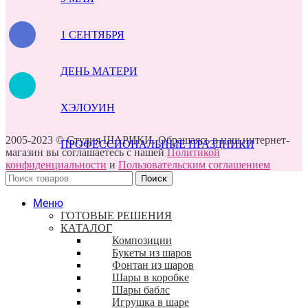
1 СЕНТЯБРЯ
ДЕНЬ МАТЕРИ
ХЭЛОУИН
2005-2023 © Студия ШАРИКИ. Обращаясь в наш интернет-
ПРОФЕССИОНАЛЬНЫЕ ПРАЗДНИКИ
магазин вы соглашаетесь с нашей
Политикой
конфиденциальности
и
Пользовательским соглашением
Поиск
Меню
ГОТОВЫЕ РЕШЕНИЯ
КАТАЛОГ
Композиции
Букеты из шаров
Фонтан из шаров
Шары в коробке
Шары баблс
Игрушка в шаре