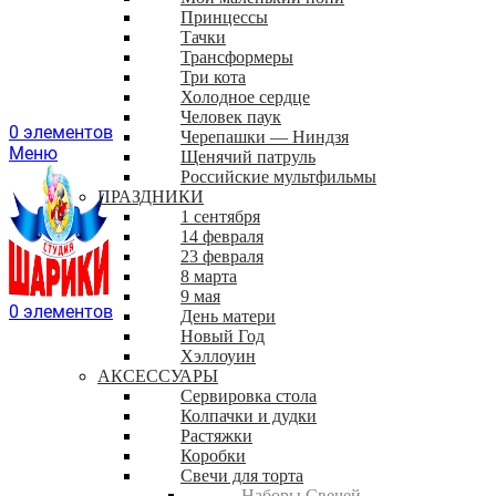
Принцессы
Тачки
Трансформеры
Три кота
Холодное сердце
Человек паук
0
элементов
Черепашки — Ниндзя
Меню
Щенячий патруль
Российские мультфильмы
ПРАЗДНИКИ
1 сентября
14 февраля
23 февраля
8 марта
9 мая
0
элементов
День матери
Новый Год
Хэллоуин
АКСЕССУАРЫ
Сервировка стола
Колпачки и дудки
Растяжки
Коробки
Свечи для торта
Наборы Свечей