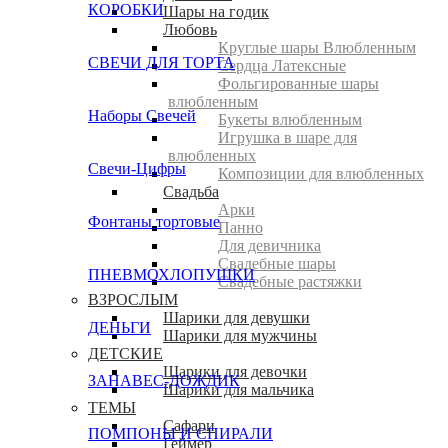
КОРОБКИ
Шары на годик
Любовь
Круглые шары Влюбленным
СВЕЧИ ДЛЯ ТОРТА
Сердца Латексные
Фольгированные шары
влюбленным
Наборы Свечей
Букеты влюбленным
Игрушка в шаре для
влюбленных
Свечи-Цифры
Композиции для влюбленных
Свадьба
Арки
Фонтаны тортовые
Панно
Для девичника
Свадебные шары
ПНЕВМОХЛОПУШКИ
Свадебные растяжки
ВЗРОСЛЫМ
Шарики для девушки
ДЕНЬГИ
Шарики для мужчины
ДЕТСКИЕ
Шарики для девочки
ЗАНАВЕС-ДОЖДИК
Шарики для мальчика
ТЕМЫ
Сафари
ПОМПОНЫ И СПИРАЛИ
Геймер