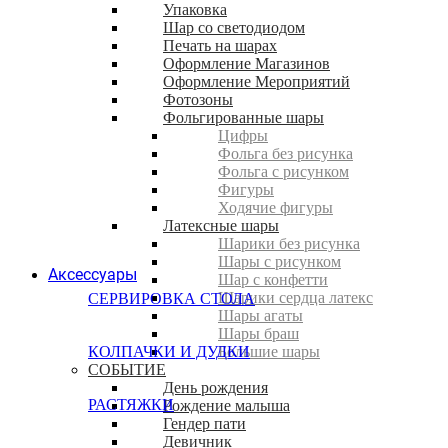
Упаковка
Шар со светодиодом
Печать на шарах
Оформление Магазинов
Оформление Мероприятий
Фотозоны
Фольгированные шары
Цифры
Фольга без рисунка
Фольга с рисунком
Фигуры
Ходячие фигуры
Латексные шары
Шарики без рисунка
Шары с рисунком
Аксессуары
Шар с конфетти
Шарики сердца латекс
СЕРВИРОВКА СТОЛА
Шары агаты
Шары браш
КОЛПАЧКИ И ДУДКИ
Большие шары
СОБЫТИЕ
День рождения
РАСТЯЖКИ
Рождение малыша
Гендер пати
Девичник