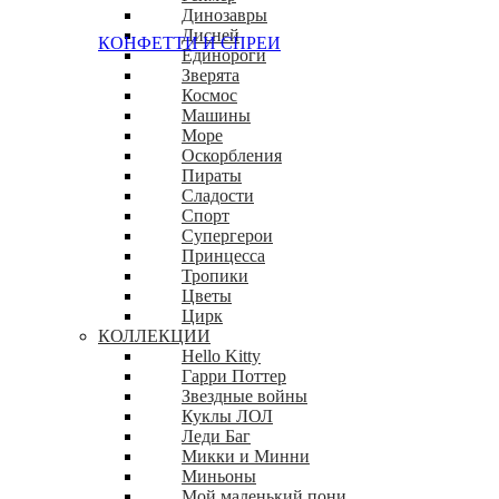
Динозавры
Дисней
КОНФЕТТИ И СПРЕИ
Единороги
Зверята
Космос
Машины
Море
Оскорбления
Пираты
Сладости
Спорт
Супергерои
Принцесса
Тропики
Цветы
Цирк
КОЛЛЕКЦИИ
Hello Kitty
Гарри Поттер
Звездные войны
Куклы ЛОЛ
Леди Баг
Микки и Минни
Миньоны
Мой маленький пони