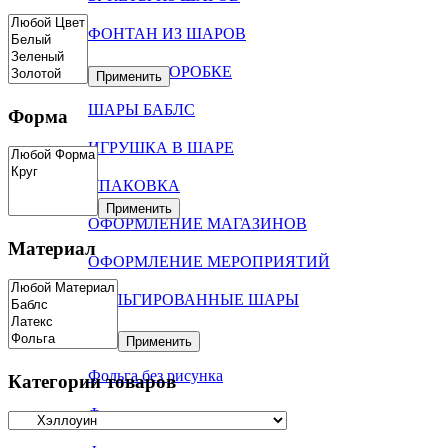
ФОНТАН ИЗ ШАРОВ
ШАРЫ В КОРОБКЕ
Применить
ШАРЫ БАБЛС
Форма
ИГРУШКА В ШАРЕ
УПАКОВКА
Применить
ОФОРМЛЕНИЕ МАГАЗИНОВ
Материал
ОФОРМЛЕНИЕ МЕРОПРИЯТИЙ
ФОЛЬГИРОВАННЫЕ ШАРЫ
Цифры
Применить
Фольга без рисунка
Категории товаров
Фольга с рисунком