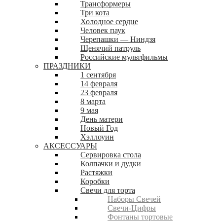
Трансформеры
Три кота
Холодное сердце
Человек паук
Черепашки — Ниндзя
Щенячий патруль
Российские мультфильмы
ПРАЗДНИКИ
1 сентября
14 февраля
23 февраля
8 марта
9 мая
День матери
Новый Год
Хэллоуин
АКСЕССУАРЫ
Сервировка стола
Колпачки и дудки
Растяжки
Коробки
Свечи для торта
Наборы Свечей
Свечи-Цифры
Фонтаны тортовые