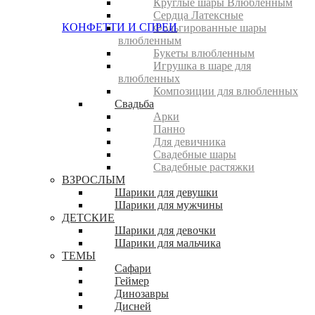
Круглые шары Влюбленным
Сердца Латексные
КОНФЕТТИ И СПРЕИ
Фольгированные шары
влюбленным
Букеты влюбленным
Игрушка в шаре для
влюбленных
Композиции для влюбленных
Свадьба
Арки
Панно
Для девичника
Свадебные шары
Свадебные растяжки
ВЗРОСЛЫМ
Шарики для девушки
Шарики для мужчины
ДЕТСКИЕ
Шарики для девочки
Шарики для мальчика
ТЕМЫ
Сафари
Геймер
Динозавры
Дисней