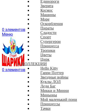
Единороги
Зверята
Космос
Машины
Море
Оскорбления
Пираты
0
элементов
Сладости
Меню
Спорт
Супергерои
Принцесса
Тропики
Цветы
Цирк
КОЛЛЕКЦИИ
Hello Kitty
0
элементов
Гарри Поттер
Звездные войны
Куклы ЛОЛ
Леди Баг
Микки и Минни
Миньоны
Мой маленький пони
Принцессы
Тачки