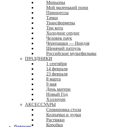
Миньоны
Мой маленький пони
Принцессы
Тачки
Трансформеры
Три кота
Холодное сердце
Человек паук
Черепашки — Ниндзя
Щенячий патруль
Российские мультфильмы
ПРАЗДНИКИ
1 сентября
14 февраля
23 февраля
8 марта
9 мая
День матери
Новый Год
Хэллоуин
АКСЕССУАРЫ
Сервировка стола
Колпачки и дудки
Растяжки
Коробки
Детские