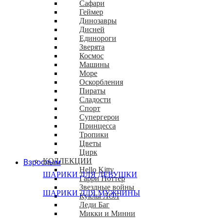
Сафари
Геймер
Динозавры
Дисней
Единороги
Зверята
Космос
Машины
Море
Оскорбления
Пираты
Сладости
Спорт
Супергерои
Принцесса
Тропики
Цветы
Цирк
КОЛЛЕКЦИИ
Взрослым
Hello Kitty
ШАРИКИ ДЛЯ ДЕВУШКИ
Гарри Поттер
Звездные войны
ШАРИКИ ДЛЯ МУЖЧИНЫ
Куклы ЛОЛ
Леди Баг
Микки и Минни