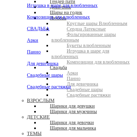
Гендер пати
Игрушка в шаре для влюбленных
Девичник
Шары на годик
Композиции для влюбленных
Любовь
Круглые шары Влюбленным
СВАДЬБА
Сердца Латексные
Фольгированные шары
влюбленным
Арки
Букеты влюбленным
Игрушка в шаре для
Панно
влюбленных
Композиции для влюбленных
Для девичника
Свадьба
Арки
Свадебные шары
Панно
Для девичника
Свадебные растяжки
Свадебные шары
Свадебные растяжки
ВЗРОСЛЫМ
Шарики для девушки
Шарики для мужчины
ДЕТСКИЕ
Шарики для девочки
Шарики для мальчика
ТЕМЫ