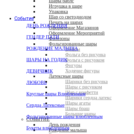
Шары баблс
Игрушка в шаре
Упаковка
Шар со светодиодом
Событие
Печать на шарах
ДЕНЬ РОЖДЕНИЯ
Оформление Магазинов
Оформление Мероприятий
ГЕНДЕР ПАТИ
Фотозоны
Фольгированные шары
РОЖДЕНИЕ МАЛЫША
Цифры
Фольга без рисунка
ШАРЫ НА ГОДИК
Фольга с рисунком
Фигуры
Ходячие фигуры
ДЕВИЧНИК
Латексные шары
Шарики без рисунка
ЛЮБОВЬ
Шары с рисунком
Шар с конфетти
Круглые шары Влюбленным
Шарики сердца латекс
Шары агаты
Сердца Латексные
Шары браш
Большие шары
Фольгированные шары влюбленным
СОБЫТИЕ
День рождения
Букеты влюбленным
Рождение малыша