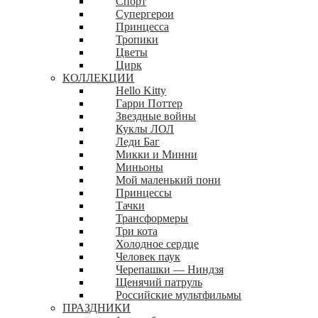
Спорт
Супергерои
Принцесса
Тропики
Цветы
Цирк
КОЛЛЕКЦИИ
Hello Kitty
Гарри Поттер
Звездные войны
Куклы ЛОЛ
Леди Баг
Микки и Минни
Миньоны
Мой маленький пони
Принцессы
Тачки
Трансформеры
Три кота
Холодное сердце
Человек паук
Черепашки — Ниндзя
Щенячий патруль
Российские мультфильмы
ПРАЗДНИКИ