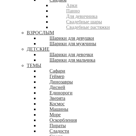
Арки
Панно
Для девичника
Свадебные шары
Свадебные растяжки
ВЗРОСЛЫМ
Шарики для девушки
Шарики для мужчины
ДЕТСКИЕ
Шарики для девочки
Шарики для мальчика
ТЕМЫ
Сафари
Геймер
Динозавры
Дисней
Единороги
Зверята
Космос
Машины
Море
Оскорбления
Пираты
Сладости