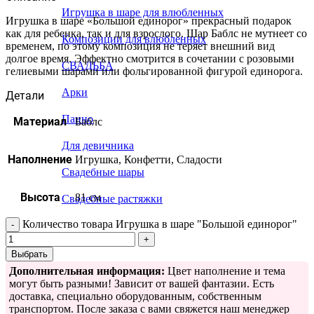
Игрушка в шаре для влюбленных
Игрушка в шаре «Большой единорог» прекрасный подарок
как для ребенка, так и для взрослого. Шар Баблс не мутнеет со
Композиции для влюбленных
временем, по этому композиция не теряет внешний вид
долгое время. Эффектно смотрится в сочетании с розовыми
СВАДЬБА
гелиевыми шарами или фольгированной фигурой единорога.
Арки
Детали
Панно
Материал
Баблс
Для девичника
Наполнение
Игрушка, Конфетти, Сладости
Свадебные шары
Высота
81 см
Свадебные растяжки
Количество товара Игрушка в шаре "Большой единорог"
Выбрать
Дополнительная информация:
Цвет наполнение и тема
могут быть разными! Зависит от вашей фантазии. Есть
доставка, специально оборудованным, собственным
транспортом. После заказа с вами свяжется наш менеджер