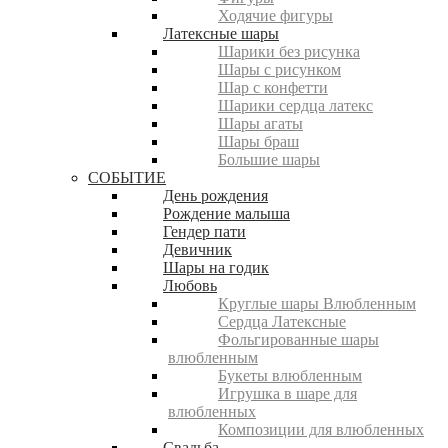
Ходячие фигуры
Латексные шары
Шарики без рисунка
Шары с рисунком
Шар с конфетти
Шарики сердца латекс
Шары агаты
Шары браш
Большие шары
СОБЫТИЕ
День рождения
Рождение малыша
Гендер пати
Девичник
Шары на годик
Любовь
Круглые шары Влюбленным
Сердца Латексные
Фольгированные шары
влюбленным
Букеты влюбленным
Игрушка в шаре для
влюбленных
Композиции для влюбленных
Свадьба