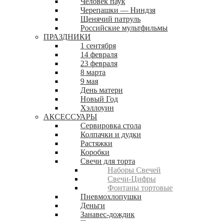
Человек паук
Черепашки — Ниндзя
Щенячий патруль
Российские мультфильмы
ПРАЗДНИКИ
1 сентября
14 февраля
23 февраля
8 марта
9 мая
День матери
Новый Год
Хэллоуин
АКСЕССУАРЫ
Сервировка стола
Колпачки и дудки
Растяжки
Коробки
Свечи для торта
Наборы Свечей
Свечи-Цифры
Фонтаны тортовые
Пневмохлопушки
Деньги
Занавес-дождик