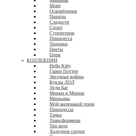
Машины
Море
Оскорбления
Пираты
Сладости
Спорт
Супергерои
Принцесса
Тропики
Цветы
Цирк
КОЛЛЕКЦИИ
Hello Kitty
Гарри Поттер
Звездные войны
Куклы ЛОЛ
Леди Баг
Микки и Минни
Миньоны
Мой маленький пони
Принцессы
Тачки
Трансформеры
Три кота
Холодное сердце