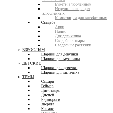
Букеты влюбленным
Игрушка в шаре для
влюбленных
Композиции для влюбленных
Свадьба
Арки
Панно
Для девичника
Свадебные шары
Свадебные растяжки
ВЗРОСЛЫМ
Шарики для девушки
Шарики для мужчины
ДЕТСКИЕ
Шарики для девочки
Шарики для мальчика
ТЕМЫ
Сафари
Геймер
Динозавры
Дисней
Единороги
Зверята
Космос