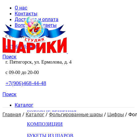
О нас
Контакты
Доставка и оплата
Вопросы и ответы
с 09-00 до 20-00
+7(906)468-44-48
Поиск
г. Пятигорск, ул. Ермолова, д. 4
с 09-00 до 20-00
+7(906)468-44-48
Поиск
Каталог
ГОТОВЫЕ РЕШЕНИЯ
Главная
 / 
Каталог
 / 
Фольгированные шары
 / 
Цифры
 / 
Фол
КОМПОЗИЦИИ
БУКЕТЫ ИЗ ШАРОВ