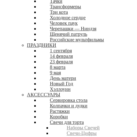
Тачки
Трансформеры
Три кота
Холодное сердце
Человек паук
Черепашки — Ниндзя
Щенячий патруль
Российские мультфильмы
ПРАЗДНИКИ
1 сентября
14 февраля
23 февраля
8 марта
9 мая
День матери
Новый Год
Хэллоуин
АКСЕССУАРЫ
Сервировка стола
Колпачки и дудки
Растяжки
Коробки
Свечи для торта
Наборы Свечей
Свечи-Цифры