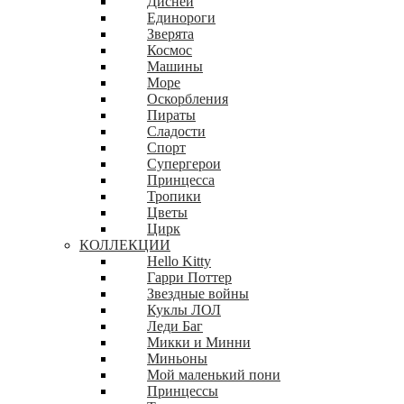
Дисней
Единороги
Зверята
Космос
Машины
Море
Оскорбления
Пираты
Сладости
Спорт
Супергерои
Принцесса
Тропики
Цветы
Цирк
КОЛЛЕКЦИИ
Hello Kitty
Гарри Поттер
Звездные войны
Куклы ЛОЛ
Леди Баг
Микки и Минни
Миньоны
Мой маленький пони
Принцессы