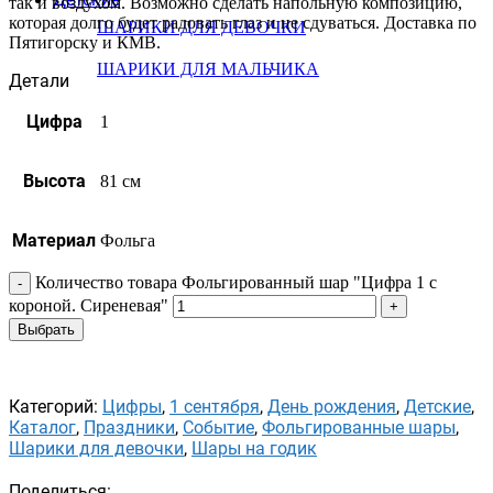
так и воздухом. Возможно сделать напольную композицию,
которая долго будет радовать глаз и не сдуваться. Доставка по
ШАРИКИ ДЛЯ ДЕВОЧКИ
Пятигорску и КМВ.
ШАРИКИ ДЛЯ МАЛЬЧИКА
Детали
Цифра
1
Высота
81 см
Материал
Фольга
Количество товара Фольгированный шар "Цифра 1 с
короной. Сиреневая"
Выбрать
Категорий:
Цифры
,
1 сентября
,
День рождения
,
Детские
,
Каталог
,
Праздники
,
Событие
,
Фольгированные шары
,
Шарики для девочки
,
Шары на годик
Поделиться: