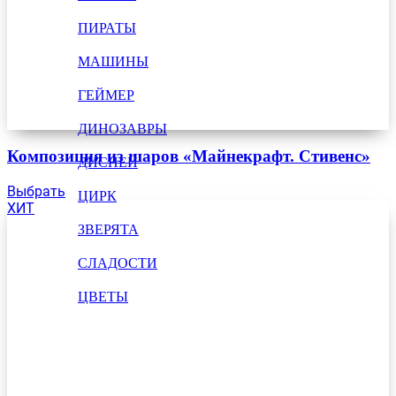
ПИРАТЫ
МАШИНЫ
ГЕЙМЕР
ДИНОЗАВРЫ
Композиция из шаров «Майнекрафт. Стивенс»
ДИСНЕЙ
Выбрать
ЦИРК
ХИТ
ЗВЕРЯТА
СЛАДОСТИ
ЦВЕТЫ