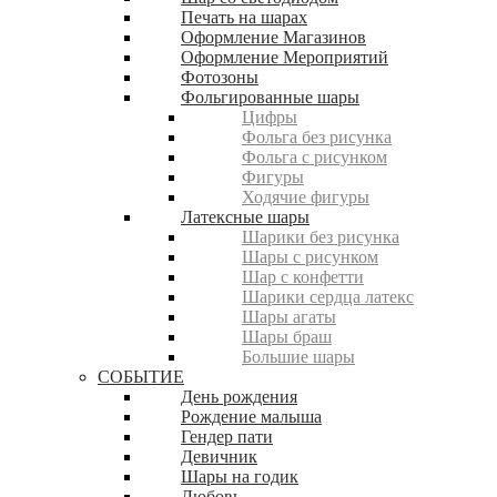
Печать на шарах
Оформление Магазинов
Оформление Мероприятий
Фотозоны
Фольгированные шары
Цифры
Фольга без рисунка
Фольга с рисунком
Фигуры
Ходячие фигуры
Латексные шары
Шарики без рисунка
Шары с рисунком
Шар с конфетти
Шарики сердца латекс
Шары агаты
Шары браш
Большие шары
СОБЫТИЕ
День рождения
Рождение малыша
Гендер пати
Девичник
Шары на годик
Любовь