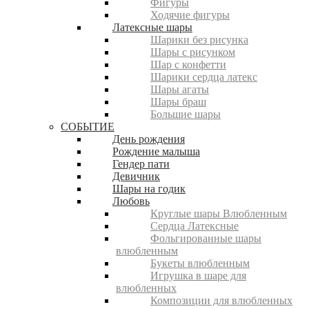
Фигуры
Ходячие фигуры
Латексные шары
Шарики без рисунка
Шары с рисунком
Шар с конфетти
Шарики сердца латекс
Шары агаты
Шары браш
Большие шары
СОБЫТИЕ
День рождения
Рождение малыша
Гендер пати
Девичник
Шары на годик
Любовь
Круглые шары Влюбленным
Сердца Латексные
Фольгированные шары
влюбленным
Букеты влюбленным
Игрушка в шаре для
влюбленных
Композиции для влюбленных