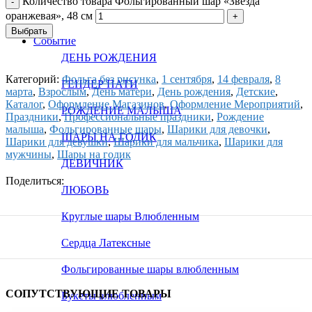
Количество товара Фольгированный шар «Звезда
оранжевая», 48 см
Выбрать
Событие
ДЕНЬ РОЖДЕНИЯ
Категорий:
Фольга без рисунка
,
1 сентября
,
14 февраля
,
8
ГЕНДЕР ПАТИ
марта
,
Взрослым
,
День матери
,
День рождения
,
Детские
,
Каталог
,
Оформление Магазинов
,
Оформление Мероприятий
,
РОЖДЕНИЕ МАЛЫША
Праздники
,
Профессиональные праздники
,
Рождение
малыша
,
Фольгированные шары
,
Шарики для девочки
,
ШАРЫ НА ГОДИК
Шарики для девушки
,
Шарики для мальчика
,
Шарики для
мужчины
,
Шары на годик
ДЕВИЧНИК
Поделиться:
ЛЮБОВЬ
Круглые шары Влюбленным
Сердца Латексные
Фольгированные шары влюбленным
СОПУТСТВУЮЩИЕ ТОВАРЫ
Букеты влюбленным