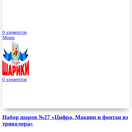
0
элементов
Меню
0
элементов
Набор шаров №27 «Цифра, Маквин и фонтан из
триколора»