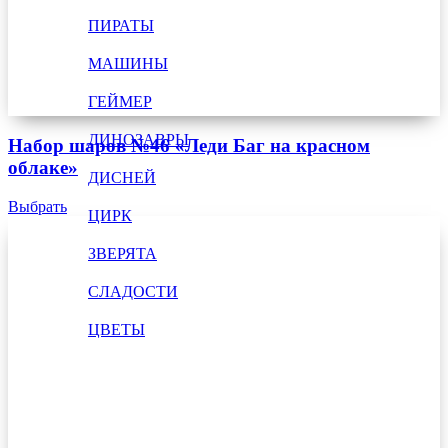
ПИРАТЫ
МАШИНЫ
ГЕЙМЕР
ДИНОЗАВРЫ
Набор шаров №46 «Леди Баг на красном
облаке»
ДИСНЕЙ
Выбрать
ЦИРК
ЗВЕРЯТА
СЛАДОСТИ
ЦВЕТЫ