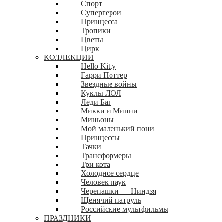
Спорт
Супергерои
Принцесса
Тропики
Цветы
Цирк
КОЛЛЕКЦИИ
Hello Kitty
Гарри Поттер
Звездные войны
Куклы ЛОЛ
Леди Баг
Микки и Минни
Миньоны
Мой маленький пони
Принцессы
Тачки
Трансформеры
Три кота
Холодное сердце
Человек паук
Черепашки — Ниндзя
Щенячий патруль
Российские мультфильмы
ПРАЗДНИКИ