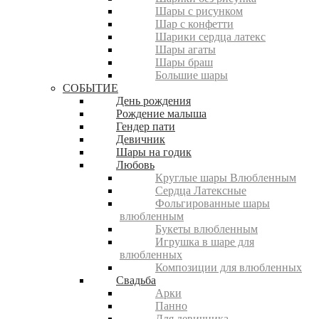
Шары с рисунком
Шар с конфетти
Шарики сердца латекс
Шары агаты
Шары браш
Большие шары
СОБЫТИЕ
День рождения
Рождение малыша
Гендер пати
Девичник
Шары на годик
Любовь
Круглые шары Влюбленным
Сердца Латексные
Фольгированные шары
влюбленным
Букеты влюбленным
Игрушка в шаре для
влюбленных
Композиции для влюбленных
Свадьба
Арки
Панно
Для девичника