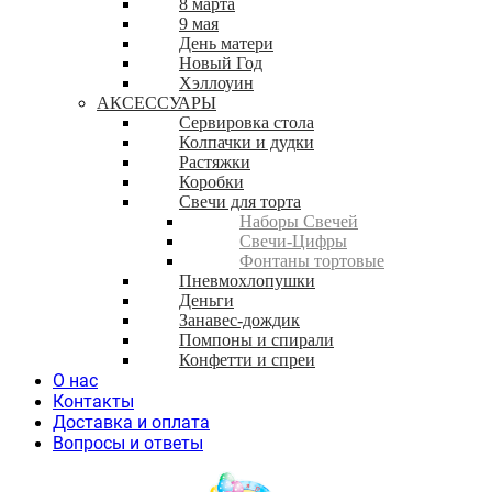
8 марта
9 мая
День матери
Новый Год
Хэллоуин
АКСЕССУАРЫ
Сервировка стола
Колпачки и дудки
Растяжки
Коробки
Свечи для торта
Наборы Свечей
Свечи-Цифры
Фонтаны тортовые
Пневмохлопушки
Деньги
Занавес-дождик
Помпоны и спирали
Конфетти и спреи
О нас
Контакты
Доставка и оплата
Вопросы и ответы