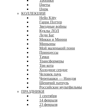
Тропики
Цветы
Цирк
КОЛЛЕКЦИИ
Hello Kitty
Гарри Поттер
Звездные войны
Куклы ЛОЛ
Леди Баг
Микки и Минни
Миньоны
Мой маленький пони
Принцессы
Тачки
Трансформеры
Три кота
Холодное сердце
Человек паук
Черепашки — Ниндзя
Щенячий патруль
Российские мультфильмы
ПРАЗДНИКИ
1 сентября
14 февраля
23 февраля