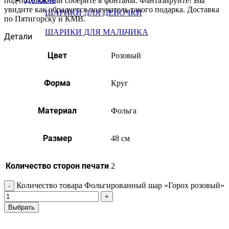
под потолок или соберите в фонтаны. Фантазируйте! Вы
увидите как обрадуется получатель такого подарка. Доставка
ШАРИКИ ДЛЯ ДЕВОЧКИ
по Пятигорску и КМВ.
ШАРИКИ ДЛЯ МАЛЬЧИКА
Детали
Цвет
Розовый
Форма
Круг
Материал
Фольга
Размер
48 см
Количество сторон печати
2
Количество товара Фольгированный шар «Горох розовый»
Выбрать