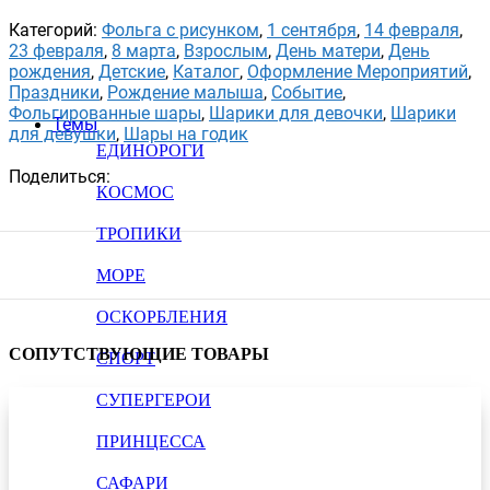
Категорий:
Фольга с рисунком
,
1 сентября
,
14 февраля
,
23 февраля
,
8 марта
,
Взрослым
,
День матери
,
День
рождения
,
Детские
,
Каталог
,
Оформление Мероприятий
,
Праздники
,
Рождение малыша
,
Событие
,
Фольгированные шары
,
Шарики для девочки
,
Шарики
Темы
для девушки
,
Шары на годик
ЕДИНОРОГИ
Поделиться:
КОСМОС
ТРОПИКИ
МОРЕ
ОСКОРБЛЕНИЯ
СОПУТСТВУЮЩИЕ ТОВАРЫ
СПОРТ
СУПЕРГЕРОИ
ПРИНЦЕССА
САФАРИ