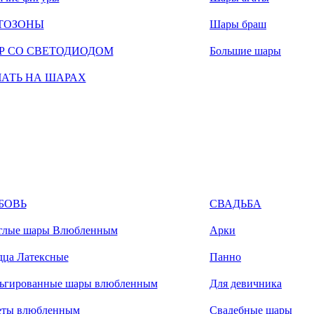
ТОЗОНЫ
Шары браш
Р СО СВЕТОДИОДОМ
Большие шары
ЧАТЬ НА ШАРАХ
БОВЬ
СВАДЬБА
глые шары Влюбленным
Арки
дца Латексные
Панно
ьгированные шары влюбленным
Для девичника
еты влюбленным
Свадебные шары