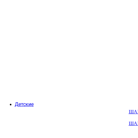
Детские
ША
ША