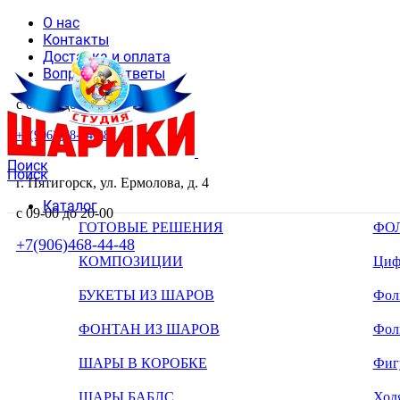
О нас
Контакты
Доставка и оплата
Вопросы и ответы
с 09-00 до 20-00
+7(906)468-44-48
Поиск
Поиск
г. Пятигорск, ул. Ермолова, д. 4
Каталог
с 09-00 до 20-00
ГОТОВЫЕ РЕШЕНИЯ
ФО
+7(906)468-44-48
КОМПОЗИЦИИ
Циф
БУКЕТЫ ИЗ ШАРОВ
Фоль
ФОНТАН ИЗ ШАРОВ
Фол
ШАРЫ В КОРОБКЕ
Фиг
ШАРЫ БАБЛС
Ход