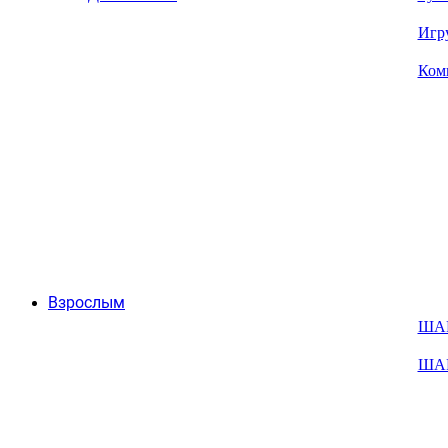
Игр
Ком
Взрослым
ША
ША