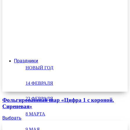
Праздники
НОВЫЙ ГОД
14 ФЕВРАЛЯ
23 ФЕВРАЛЯ
Фольгированный шар «Цифра 1 с короной.
Сиреневая»
8 МАРТА
Выбрать
9 МАЯ