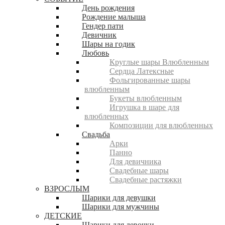
День рождения
Рождение малыша
Гендер пати
Девичник
Шары на годик
Любовь
Круглые шары Влюбленным
Сердца Латексные
Фольгированные шары
влюбленным
Букеты влюбленным
Игрушка в шаре для
влюбленных
Композиции для влюбленных
Свадьба
Арки
Панно
Для девичника
Свадебные шары
Свадебные растяжки
ВЗРОСЛЫМ
Шарики для девушки
Шарики для мужчины
ДЕТСКИЕ
Шарики для девочки