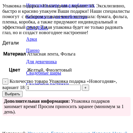
Игрушка в шаре для влюбленных
Упаковка подарка «Новогодняя», вариант 18. Эксклюзивно,
быстро и красиво упакуем Ваши подарки! Наши специалисты
помогут с выбором упаковочного материала: бумага, фольга,
Композиции для влюбленных
пленка, коробка, а также придумают индивидуальный и
эффектный декор. Такая упаковка будет не только радовать
СВАДЬБА
глаз, но и создаст новогоднее настроение!
Арки
Детали
Панно
Материал
Атласная лента, Фольга
Для девичника
Цвет
Желтый, Фиолетовый
Свадебные шары
Количество товара Упаковка подарка «Новогодняя»,
Свадебные растяжки
вариант 18
Выбрать
Дополнительная информация:
Упаковка подарков
занимает время! Просим приносить заранее (минимум за 1
день).