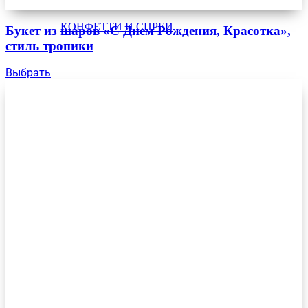
КОНФЕТТИ И СПРЕИ
Букет из шаров «С Днем Рождения, Красотка»,
стиль тропики
Выбрать