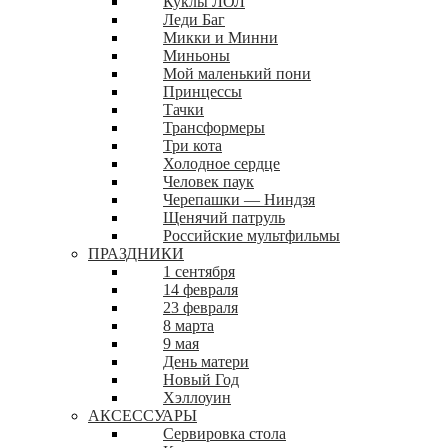
Куклы ЛОЛ
Леди Баг
Микки и Минни
Миньоны
Мой маленький пони
Принцессы
Тачки
Трансформеры
Три кота
Холодное сердце
Человек паук
Черепашки — Ниндзя
Щенячий патруль
Российские мультфильмы
ПРАЗДНИКИ
1 сентября
14 февраля
23 февраля
8 марта
9 мая
День матери
Новый Год
Хэллоуин
АКСЕССУАРЫ
Сервировка стола