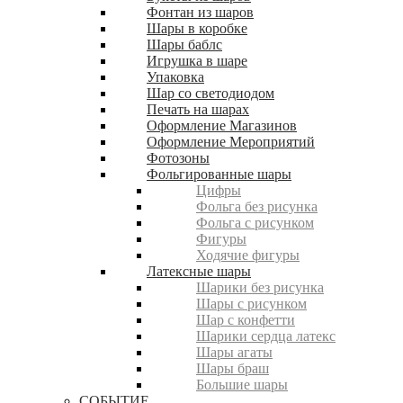
Фонтан из шаров
Шары в коробке
Шары баблс
Игрушка в шаре
Упаковка
Шар со светодиодом
Печать на шарах
Оформление Магазинов
Оформление Мероприятий
Фотозоны
Фольгированные шары
Цифры
Фольга без рисунка
Фольга с рисунком
Фигуры
Ходячие фигуры
Латексные шары
Шарики без рисунка
Шары с рисунком
Шар с конфетти
Шарики сердца латекс
Шары агаты
Шары браш
Большие шары
СОБЫТИЕ