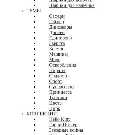
Шарики для мальчика
ТЕМЫ
Сафари
Геймер
Динозавры
Дисней
Единороги
Зверята
Космос
Машины
Море
Оскорбления
Пираты
Сладости
Спорт
Супергерои
Принцесса
Тропики
Цветы
Цирк
КОЛЛЕКЦИИ
Hello Kitty
Гарри Поттер
Звездные войны