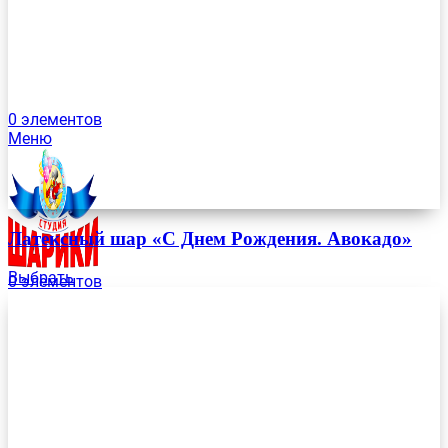
0
элементов
Меню
Латексный шар «С Днем Рождения. Авокадо»
Выбрать
0
элементов