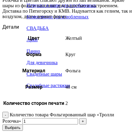
Розочка и Цветан спасают друзей из лап великанов. Яркие
Игрушка в шаре для влюбленных
шары из фольги наполнят дом радостью и настроением.
Доставка по Пятигорску и КМВ. Надувается как гелием, так и
воздухом, долго держит форму.
Композиции для влюбленных
Детали
СВАДЬБА
Цвет
Желтый
Арки
Панно
Форма
Круг
Для девичника
Материал
Фольга
Свадебные шары
Свадебные растяжки
Размер
48 см
Количество сторон печати
2
Количество товара Фольгированный шар «Тролли
Розочка»
Выбрать