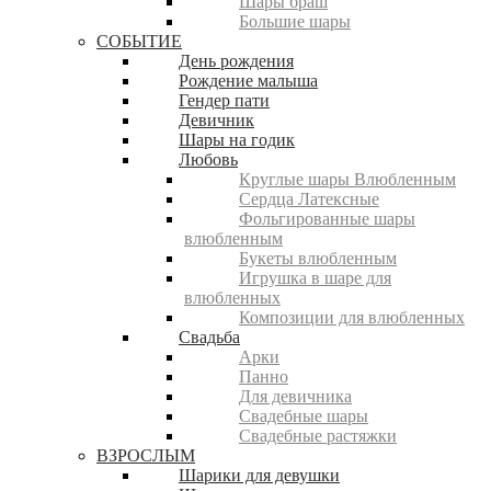
Шары браш
Большие шары
СОБЫТИЕ
День рождения
Рождение малыша
Гендер пати
Девичник
Шары на годик
Любовь
Круглые шары Влюбленным
Сердца Латексные
Фольгированные шары
влюбленным
Букеты влюбленным
Игрушка в шаре для
влюбленных
Композиции для влюбленных
Свадьба
Арки
Панно
Для девичника
Свадебные шары
Свадебные растяжки
ВЗРОСЛЫМ
Шарики для девушки