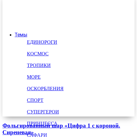
Темы
ЕДИНОРОГИ
КОСМОС
ТРОПИКИ
МОРЕ
ОСКОРБЛЕНИЯ
СПОРТ
СУПЕРГЕРОИ
ПРИНЦЕССА
Фольгированный шар «Цифра 1 с короной.
Сиреневая»
САФАРИ