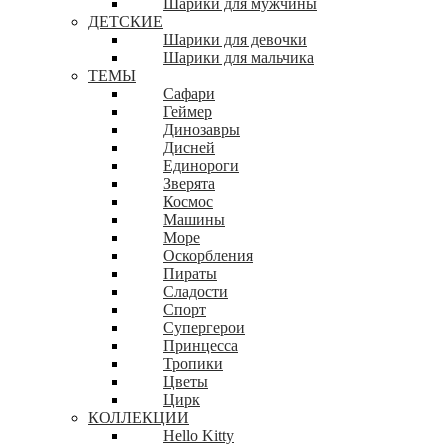
Шарики для мужчины
ДЕТСКИЕ
Шарики для девочки
Шарики для мальчика
ТЕМЫ
Сафари
Геймер
Динозавры
Дисней
Единороги
Зверята
Космос
Машины
Море
Оскорбления
Пираты
Сладости
Спорт
Супергерои
Принцесса
Тропики
Цветы
Цирк
КОЛЛЕКЦИИ
Hello Kitty