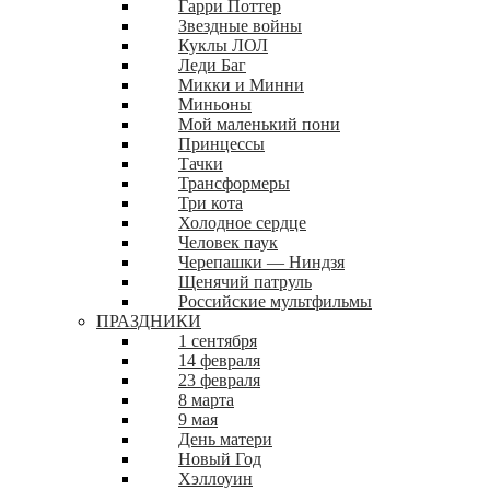
Гарри Поттер
Звездные войны
Куклы ЛОЛ
Леди Баг
Микки и Минни
Миньоны
Мой маленький пони
Принцессы
Тачки
Трансформеры
Три кота
Холодное сердце
Человек паук
Черепашки — Ниндзя
Щенячий патруль
Российские мультфильмы
ПРАЗДНИКИ
1 сентября
14 февраля
23 февраля
8 марта
9 мая
День матери
Новый Год
Хэллоуин