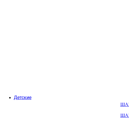
Детские
ША
ША