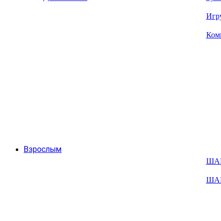
Игр
Ком
Взрослым
ША
ША