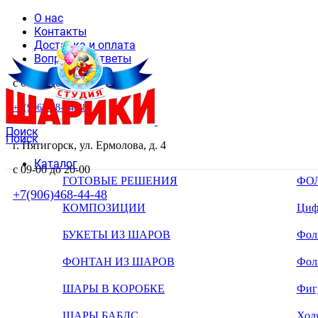
О нас
Контакты
Доставка и оплата
Вопросы и ответы
с 09-00 до 20-00
+7(906)468-44-48
Поиск
Поиск
г. Пятигорск, ул. Ермолова, д. 4
Каталог
с 09-00 до 20-00
ГОТОВЫЕ РЕШЕНИЯ
ФО
+7(906)468-44-48
КОМПОЗИЦИИ
Циф
БУКЕТЫ ИЗ ШАРОВ
Фоль
ФОНТАН ИЗ ШАРОВ
Фол
ШАРЫ В КОРОБКЕ
Фиг
ШАРЫ БАБЛС
Ход