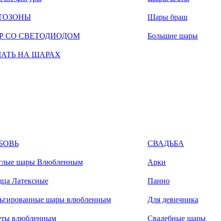
ТОЗОНЫ
Шары браш
Р СО СВЕТОДИОДОМ
Большие шары
ЧАТЬ НА ШАРАХ
БОВЬ
СВАДЬБА
глые шары Влюбленным
Арки
дца Латексные
Панно
ьгированные шары влюбленным
Для девичника
еты влюбленным
Свадебные шары