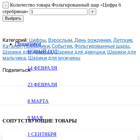
Количество товара Фольгированный шар «Цифра 6
серебряная»
Выбрать
Категорий:
Цифры
,
Взрослым
,
День рождения
,
Детские
,
Праздники
Каталог
,
Праздники
,
Событие
,
Фольгированные шары
,
НОВЫЙ ГОД
Шарики для девочки
,
Шарики для девушки
,
Шарики для
мальчика
,
Шарики для мужчины
14 ФЕВРАЛЯ
Поделиться:
23 ФЕВРАЛЯ
8 МАРТА
9 МАЯ
СОПУТСТВУЮЩИЕ ТОВАРЫ
1 СЕНТЯБРЯ