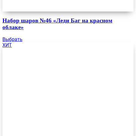
Набор шаров №46 «Леди Баг на красном
облаке»
Выбрать
ХИТ