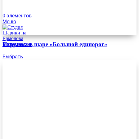
0
элементов
Меню
Игрушка в шаре «Большой единорог»
0
элементов
Выбрать