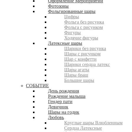
Оформление Мероприятий
Фотозоны
Фольгированные шары
Цифры
Фольга без рисунка
Фольга с рисунком
Фигуры
Ходячие фигуры
Латексные шары
Шарики без рисунка
Шары с рисунком
Шар с конфетти
Шарики сердца латекс
Шары агаты
Шары браш
Большие шары
СОБЫТИЕ
День рождения
Рождение малыша
Гендер пати
Девичник
Шары на годик
Любовь
Круглые шары Влюбленным
Сердца Латексные