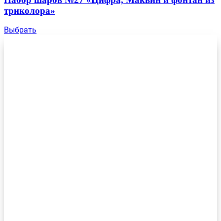
триколора»
Выбрать