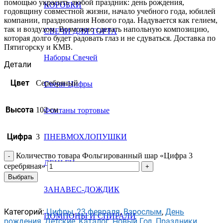
помощью украсить любой праздник: день рождения,
КОРОБКИ
годовщину совместной жизни, начало учебного года, юбилей
компании, празднования Нового года. Надувается как гелием,
так и воздухом. Возможно сделать напольную композицию,
СВЕЧИ ДЛЯ ТОРТА
которая долго будет радовать глаз и не сдуваться. Доставка по
Пятигорску и КМВ.
Наборы Свечей
Детали
Цвет
Серебряный
Свечи-Цифры
Высота
102 см
Фонтаны тортовые
Цифра
3
ПНЕВМОХЛОПУШКИ
Количество товара Фольгированный шар «Цифра 3
ДЕНЬГИ
серебряная»
Выбрать
ЗАНАВЕС-ДОЖДИК
Категорий:
Цифры
,
23 февраля
,
Взрослым
,
День
ПОМПОНЫ И СПИРАЛИ
рождения
,
Детские
,
Каталог
,
Новый Год
,
Праздники
,