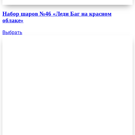
Набор шаров №46 «Леди Баг на красном
облаке»
Выбрать