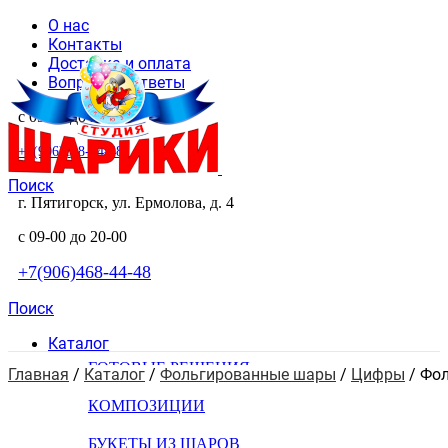
О нас
Контакты
Доставка и оплата
Вопросы и ответы
с 09-00 до 20-00
+7(906)468-44-48
Поиск
г. Пятигорск, ул. Ермолова, д. 4
с 09-00 до 20-00
+7(906)468-44-48
Поиск
Каталог
ГОТОВЫЕ РЕШЕНИЯ
Главная
 / 
Каталог
 / 
Фольгированные шары
 / 
Цифры
 / 
Фол
КОМПОЗИЦИИ
БУКЕТЫ ИЗ ШАРОВ