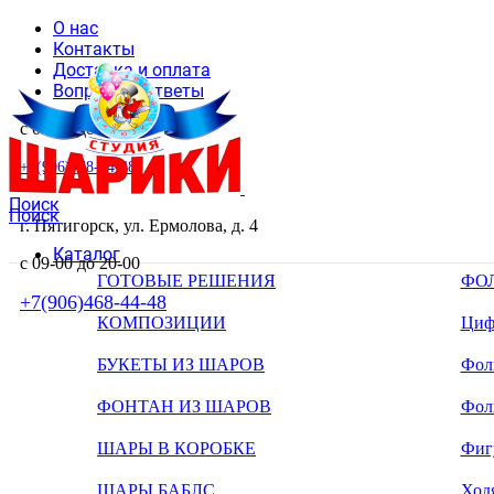
О нас
Контакты
Доставка и оплата
Вопросы и ответы
с 09-00 до 20-00
+7(906)468-44-48
Поиск
Поиск
г. Пятигорск, ул. Ермолова, д. 4
Каталог
с 09-00 до 20-00
ГОТОВЫЕ РЕШЕНИЯ
ФО
+7(906)468-44-48
КОМПОЗИЦИИ
Циф
БУКЕТЫ ИЗ ШАРОВ
Фоль
ФОНТАН ИЗ ШАРОВ
Фол
ШАРЫ В КОРОБКЕ
Фиг
ШАРЫ БАБЛС
Ход