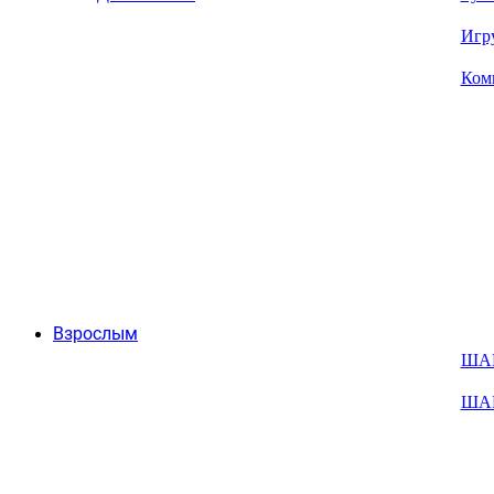
Игр
Ком
Взрослым
ША
ША