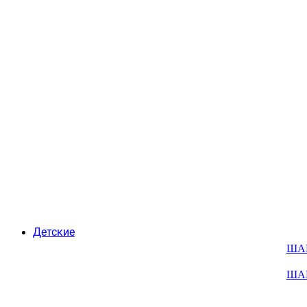
Детские
ША
ША