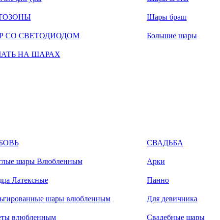
ТОЗОНЫ
Шары браш
Р СО СВЕТОДИОДОМ
Большие шары
ЧАТЬ НА ШАРАХ
БОВЬ
СВАДЬБА
глые шары Влюбленным
Арки
дца Латексные
Панно
ьгированные шары влюбленным
Для девичника
еты влюбленным
Свадебные шары