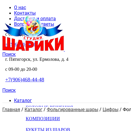
О нас
Контакты
Доставка и оплата
Вопросы и ответы
с 09-00 до 20-00
+7(906)468-44-48
Поиск
г. Пятигорск, ул. Ермолова, д. 4
с 09-00 до 20-00
+7(906)468-44-48
Поиск
Каталог
ГОТОВЫЕ РЕШЕНИЯ
Главная
 / 
Каталог
 / 
Фольгированные шары
 / 
Цифры
 / 
Фол
КОМПОЗИЦИИ
БУКЕТЫ ИЗ ШАРОВ