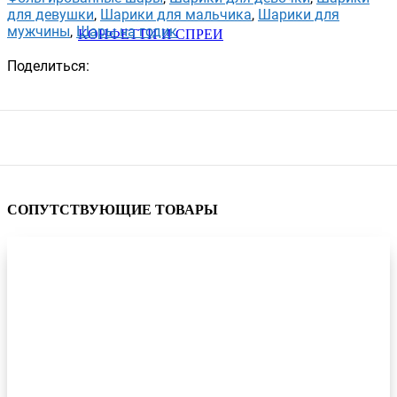
для девушки
,
Шарики для мальчика
,
Шарики для
мужчины
,
Шары на годик
КОНФЕТТИ И СПРЕИ
Поделиться:
СОПУТСТВУЮЩИЕ ТОВАРЫ