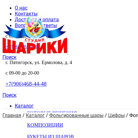
О нас
Контакты
Доставка и оплата
Вопросы и ответы
с 09-00 до 20-00
+7(906)468-44-48
Поиск
г. Пятигорск, ул. Ермолова, д. 4
с 09-00 до 20-00
+7(906)468-44-48
Поиск
Каталог
ГОТОВЫЕ РЕШЕНИЯ
Главная
 / 
Каталог
 / 
Фольгированные шары
 / 
Цифры
 / 
Фол
КОМПОЗИЦИИ
БУКЕТЫ ИЗ ШАРОВ