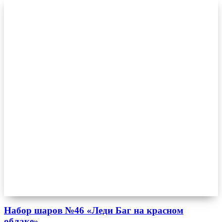
Набор шаров №46 «Леди Баг на красном
облаке»