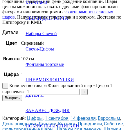
годовщина свадьбы или фень рождение компании. Шары
КОРОБКИ
цифры можно использовать с другими фольгированными
фигурами или композициями с
фонтанами из гелиевых
шаров
. Надувается как гелием, так и воздухом. Доставка по
СВЕЧИ ДЛЯ ТОРТА
Пятигорску и КМВ.
Детали
Наборы Свечей
Цвет
Сиреневый
Свечи-Цифры
Высота
102 см
Фонтаны тортовые
Цифра
1
ПНЕВМОХЛОПУШКИ
Количество товара Фольгированный шар «Цифра 1
сиреневая»
ДЕНЬГИ
Выбрать
ЗАНАВЕС-ДОЖДИК
Категорий:
Цифры
,
1 сентября
,
14 февраля
,
Взрослым
,
День рождения
,
Детские
,
Каталог
,
Праздники
,
Событие
,
ПОМПОНЫ И СПИРАЛИ
Фольгированные шары
,
Шарики для девочки
,
Шарики