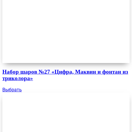
Набор шаров №27 «Цифра, Маквин и фонтан из
триколора»
Выбрать