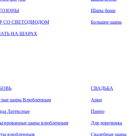
ТОЗОНЫ
Шары браш
Р СО СВЕТОДИОДОМ
Большие шары
ЧАТЬ НА ШАРАХ
БОВЬ
СВАДЬБА
глые шары Влюбленным
Арки
дца Латексные
Панно
ьгированные шары влюбленным
Для девичника
еты влюбленным
Свадебные шары