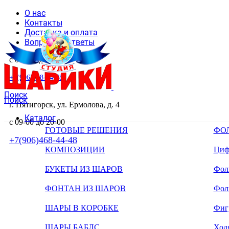
О нас
Контакты
Доставка и оплата
Вопросы и ответы
с 09-00 до 20-00
+7(906)468-44-48
Поиск
Поиск
г. Пятигорск, ул. Ермолова, д. 4
Каталог
с 09-00 до 20-00
ГОТОВЫЕ РЕШЕНИЯ
ФО
+7(906)468-44-48
КОМПОЗИЦИИ
Циф
БУКЕТЫ ИЗ ШАРОВ
Фоль
ФОНТАН ИЗ ШАРОВ
Фол
ШАРЫ В КОРОБКЕ
Фиг
ШАРЫ БАБЛС
Ход