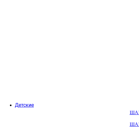
Детские
ША
ША