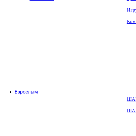
Игр
Ком
Взрослым
ША
ША