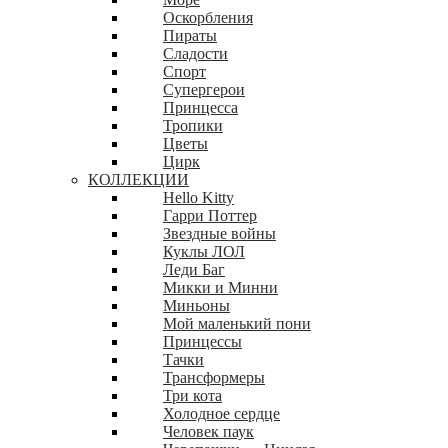
Оскорбления
Пираты
Сладости
Спорт
Супергерои
Принцесса
Тропики
Цветы
Цирк
КОЛЛЕКЦИИ
Hello Kitty
Гарри Поттер
Звездные войны
Куклы ЛОЛ
Леди Баг
Микки и Минни
Миньоны
Мой маленький пони
Принцессы
Тачки
Трансформеры
Три кота
Холодное сердце
Человек паук