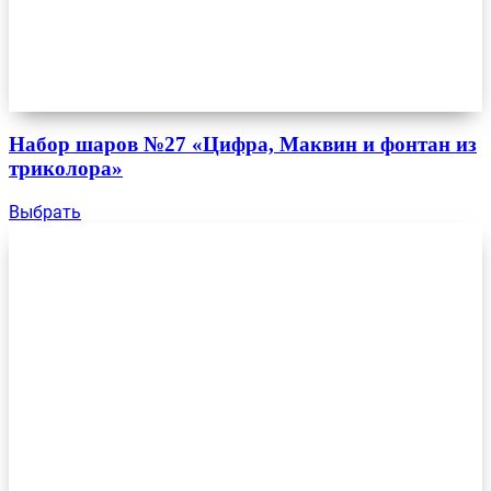
Набор шаров №27 «Цифра, Маквин и фонтан из
триколора»
Выбрать