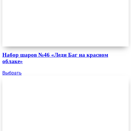
Набор шаров №46 «Леди Баг на красном
облаке»
Выбрать