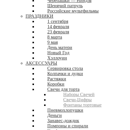
Черепашки — Ниндзя
Щенячий патруль
Российские мультфильмы
ПРАЗДНИКИ
1 сентября
14 февраля
23 февраля
8 марта
9 мая
День матери
Новый Год
Хэллоуин
АКСЕССУАРЫ
Сервировка стола
Колпачки и дудки
Растяжки
Коробки
Свечи для торта
Наборы Свечей
Свечи-Цифры
Фонтаны тортовые
Пневмохлопушки
Деньги
Занавес-дождик
Помпоны и спирали