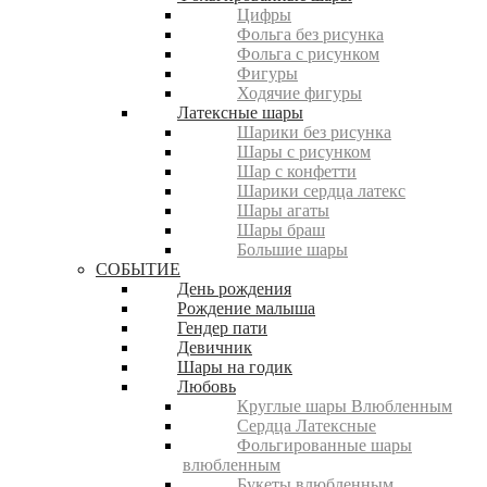
Цифры
Фольга без рисунка
Фольга с рисунком
Фигуры
Ходячие фигуры
Латексные шары
Шарики без рисунка
Шары с рисунком
Шар с конфетти
Шарики сердца латекс
Шары агаты
Шары браш
Большие шары
СОБЫТИЕ
День рождения
Рождение малыша
Гендер пати
Девичник
Шары на годик
Любовь
Круглые шары Влюбленным
Сердца Латексные
Фольгированные шары
влюбленным
Букеты влюбленным