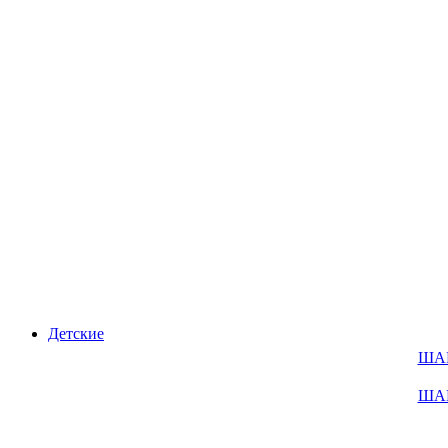
Детские
ША
ША