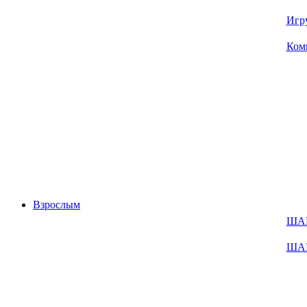
Игр
Ком
Взрослым
ША
ША