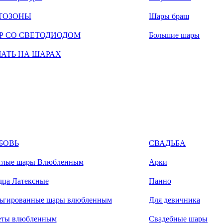
ТОЗОНЫ
Шары браш
Р СО СВЕТОДИОДОМ
Большие шары
ЧАТЬ НА ШАРАХ
БОВЬ
СВАДЬБА
глые шары Влюбленным
Арки
дца Латексные
Панно
ьгированные шары влюбленным
Для девичника
еты влюбленным
Свадебные шары