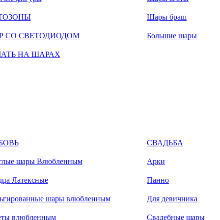
ТОЗОНЫ
Шары браш
Р СО СВЕТОДИОДОМ
Большие шары
ЧАТЬ НА ШАРАХ
БОВЬ
СВАДЬБА
глые шары Влюбленным
Арки
дца Латексные
Панно
ьгированные шары влюбленным
Для девичника
еты влюбленным
Свадебные шары