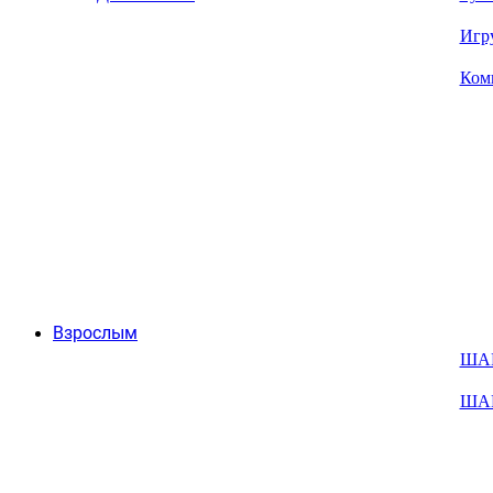
Игр
Ком
Взрослым
ША
ША