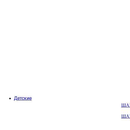
Детские
ША
ША