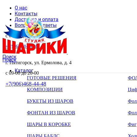
О нас
Контакты
Доставка и оплата
Вопросы и ответы
с 09-00 до 20-00
+7(906)468-44-48
Поиск
Поиск
г. Пятигорск, ул. Ермолова, д. 4
Каталог
с 09-00 до 20-00
ГОТОВЫЕ РЕШЕНИЯ
ФО
+7(906)468-44-48
КОМПОЗИЦИИ
Циф
БУКЕТЫ ИЗ ШАРОВ
Фоль
ФОНТАН ИЗ ШАРОВ
Фол
ШАРЫ В КОРОБКЕ
Фиг
ШАРЫ БАБЛС
Ход