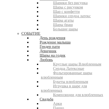
Шарики без рисунка
Шары с рисунком
Шар с конфетти
Шарики сердца латекс
Шары агаты
Шары браш
Большие шары
СОБЫТИЕ
День рождения
Рождение малыша
Гендер пати
Девичник
Шары на годик
Любовь
Круглые шары Влюбленным
Сердца Латексные
Фольгированные шары
влюбленным
Букеты влюбленным
Игрушка в шаре для
влюбленных
Композиции для влюбленных
Свадьба
Арки
Панно