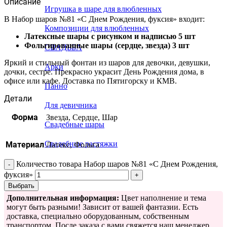
Описание
Игрушка в шаре для влюбленных
В Набор шаров №81 «С Днем Рождения, фуксия» входит:
Композиции для влюбленных
Латексные шары с рисунком и надписью 5 шт
Фольгированные шары (сердце, звезда) 3 шт
СВАДЬБА
Яркий и стильный фонтан из шаров для девочки, девушки,
Арки
дочки, сестре. Прекрасно украсит День Рождения дома, в
офисе или кафе. Доставка по Пятигорску и КМВ.
Панно
Детали
Для девичника
Форма
Звезда, Сердце, Шар
Свадебные шары
Свадебные растяжки
Материал
Латекс, Фольга
Количество товара Набор шаров №81 «С Днем Рождения,
фуксия»
Выбрать
Дополнительная информация:
Цвет наполнение и тема
могут быть разными! Зависит от вашей фантазии. Есть
доставка, специально оборудованным, собственным
транспортом. После заказа с вами свяжется наш менеджер