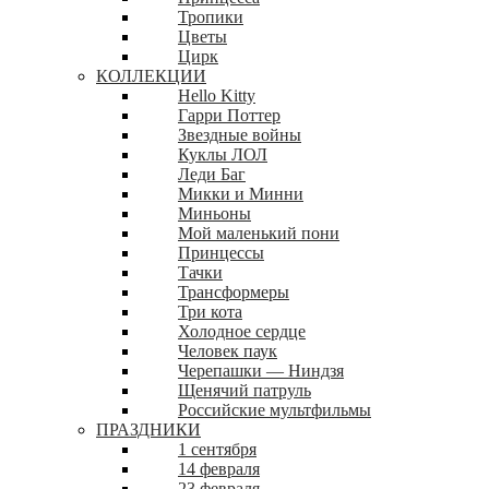
Тропики
Цветы
Цирк
КОЛЛЕКЦИИ
Hello Kitty
Гарри Поттер
Звездные войны
Куклы ЛОЛ
Леди Баг
Микки и Минни
Миньоны
Мой маленький пони
Принцессы
Тачки
Трансформеры
Три кота
Холодное сердце
Человек паук
Черепашки — Ниндзя
Щенячий патруль
Российские мультфильмы
ПРАЗДНИКИ
1 сентября
14 февраля
23 февраля