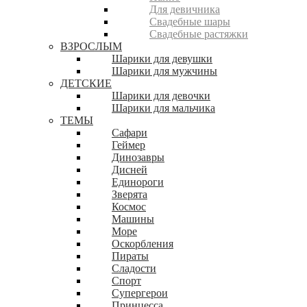
Для девичника
Свадебные шары
Свадебные растяжки
ВЗРОСЛЫМ
Шарики для девушки
Шарики для мужчины
ДЕТСКИЕ
Шарики для девочки
Шарики для мальчика
ТЕМЫ
Сафари
Геймер
Динозавры
Дисней
Единороги
Зверята
Космос
Машины
Море
Оскорбления
Пираты
Сладости
Спорт
Супергерои
Принцесса