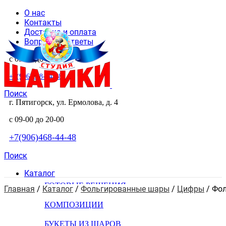
О нас
Контакты
Доставка и оплата
Вопросы и ответы
с 09-00 до 20-00
+7(906)468-44-48
Поиск
г. Пятигорск, ул. Ермолова, д. 4
с 09-00 до 20-00
+7(906)468-44-48
Поиск
Каталог
ГОТОВЫЕ РЕШЕНИЯ
Главная
 / 
Каталог
 / 
Фольгированные шары
 / 
Цифры
 / 
Фол
КОМПОЗИЦИИ
БУКЕТЫ ИЗ ШАРОВ