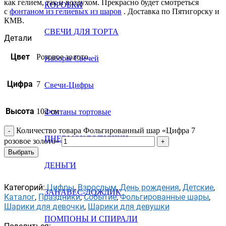
как гелием, так и воздухом. Прекрасно будет смотреться
КОРОБКИ
с
фонтаном из гелиевых из шаров
. Доставка по Пятигорску и
КМВ.
СВЕЧИ ДЛЯ ТОРТА
Детали
Цвет
Розовое золото
Наборы Свечей
Цифра
7
Свечи-Цифры
Высота
102 см
Фонтаны тортовые
Количество товара Фольгированный шар «Цифра 7
ПНЕВМОХЛОПУШКИ
розовое золото»
Выбрать
ДЕНЬГИ
Категорий:
Цифры
,
Взрослым
,
День рождения
,
Детские
,
ЗАНАВЕС-ДОЖДИК
Каталог
,
Праздники
,
Событие
,
Фольгированные шары
,
Шарики для девочки
,
Шарики для девушки
ПОМПОНЫ И СПИРАЛИ