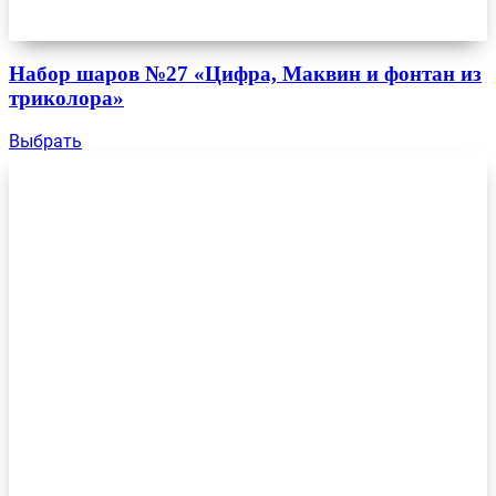
Набор шаров №27 «Цифра, Маквин и фонтан из
триколора»
Выбрать