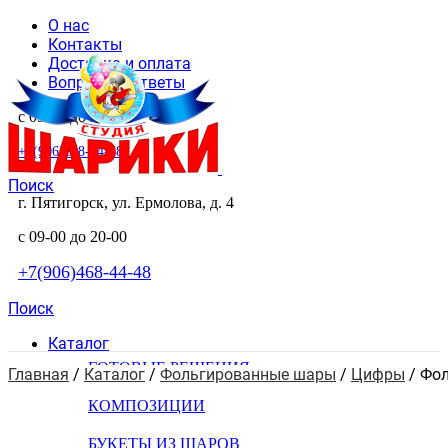
О нас
Контакты
Доставка и оплата
Вопросы и ответы
с 09-00 до 20-00
+7(906)468-44-48
Поиск
г. Пятигорск, ул. Ермолова, д. 4
с 09-00 до 20-00
+7(906)468-44-48
Поиск
Каталог
ГОТОВЫЕ РЕШЕНИЯ
Главная
 / 
Каталог
 / 
Фольгированные шары
 / 
Цифры
 / 
Фол
КОМПОЗИЦИИ
БУКЕТЫ ИЗ ШАРОВ