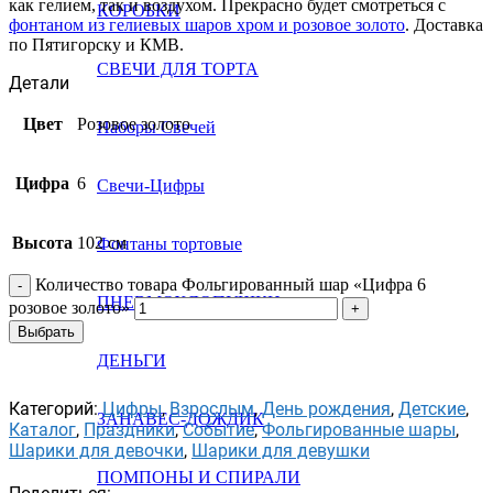
как гелием, так и воздухом. Прекрасно будет смотреться с
КОРОБКИ
фонтаном из гелиевых шаров хром и розовое золото
. Доставка
по Пятигорску и КМВ.
СВЕЧИ ДЛЯ ТОРТА
Детали
Цвет
Розовое золото
Наборы Свечей
Цифра
6
Свечи-Цифры
Высота
102 см
Фонтаны тортовые
Количество товара Фольгированный шар «Цифра 6
ПНЕВМОХЛОПУШКИ
розовое золото»
Выбрать
ДЕНЬГИ
Категорий:
Цифры
,
Взрослым
,
День рождения
,
Детские
,
ЗАНАВЕС-ДОЖДИК
Каталог
,
Праздники
,
Событие
,
Фольгированные шары
,
Шарики для девочки
,
Шарики для девушки
ПОМПОНЫ И СПИРАЛИ