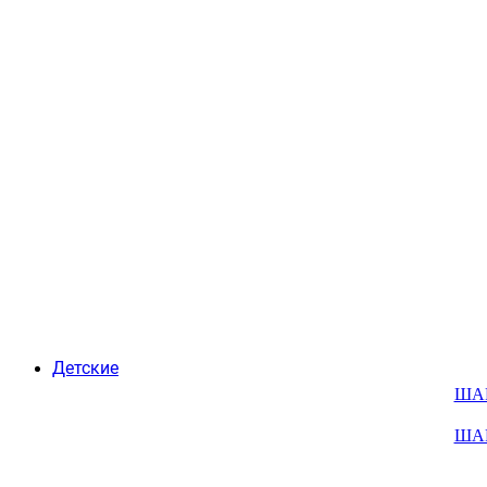
Детские
ША
ША