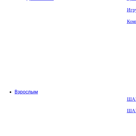
Игр
Ком
Взрослым
ША
ША