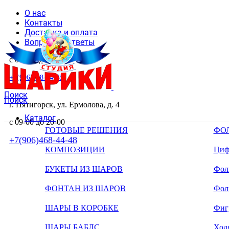
О нас
Контакты
Доставка и оплата
Вопросы и ответы
с 09-00 до 20-00
+7(906)468-44-48
Поиск
Поиск
г. Пятигорск, ул. Ермолова, д. 4
Каталог
с 09-00 до 20-00
ГОТОВЫЕ РЕШЕНИЯ
ФО
+7(906)468-44-48
КОМПОЗИЦИИ
Циф
БУКЕТЫ ИЗ ШАРОВ
Фоль
ФОНТАН ИЗ ШАРОВ
Фол
ШАРЫ В КОРОБКЕ
Фиг
ШАРЫ БАБЛС
Ход