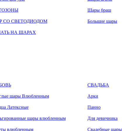
ТОЗОНЫ
Шары браш
Р СО СВЕТОДИОДОМ
Большие шары
ЧАТЬ НА ШАРАХ
БОВЬ
СВАДЬБА
глые шары Влюбленным
Арки
дца Латексные
Панно
ьгированные шары влюбленным
Для девичника
еты влюбленным
Свадебные шары