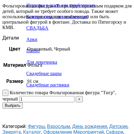
Игрушка в шаре для влюбленных
Фольгированная фигура «Тигр» будет приятным подарком для
детей, который не требует особого повода. Также может
использоваться при создании композиций или быть
Композиции для влюбленных
центральной фигурой в фонтане. Доставка по Пятигорску и
КМВ.
СВАДЬБА
Детали
Арки
Цвет
Оранжевый, Черный
Панно
Для девичника
Материал
Фольга
Свадебные шары
Размер
91 см
Свадебные растяжки
Количество товара Фольгированная фигура "Тигр",
черный
Выбрать
Категорий:
Фигуры
,
Взрослым
,
День рождения
,
Детские
,
Зверята
,
Каталог
,
Оформление Мероприятий
,
Сафари
,