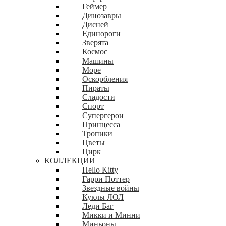
Геймер
Динозавры
Дисней
Единороги
Зверята
Космос
Машины
Море
Оскорбления
Пираты
Сладости
Спорт
Супергерои
Принцесса
Тропики
Цветы
Цирк
КОЛЛЕКЦИИ
Hello Kitty
Гарри Поттер
Звездные войны
Куклы ЛОЛ
Леди Баг
Микки и Минни
Миньоны