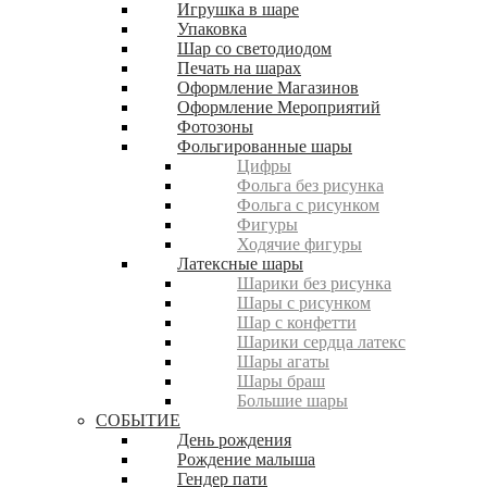
Игрушка в шаре
Упаковка
Шар со светодиодом
Печать на шарах
Оформление Магазинов
Оформление Мероприятий
Фотозоны
Фольгированные шары
Цифры
Фольга без рисунка
Фольга с рисунком
Фигуры
Ходячие фигуры
Латексные шары
Шарики без рисунка
Шары с рисунком
Шар с конфетти
Шарики сердца латекс
Шары агаты
Шары браш
Большие шары
СОБЫТИЕ
День рождения
Рождение малыша
Гендер пати