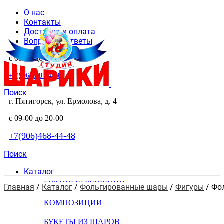
О нас
Контакты
Доставка и оплата
Вопросы и ответы
с 09-00 до 20-00
+7(906)468-44-48
Поиск
г. Пятигорск, ул. Ермолова, д. 4
с 09-00 до 20-00
+7(906)468-44-48
Поиск
Каталог
ГОТОВЫЕ РЕШЕНИЯ
Главная
 / 
Каталог
 / 
Фольгированные шары
 / 
Фигуры
 / 
Фо
КОМПОЗИЦИИ
БУКЕТЫ ИЗ ШАРОВ