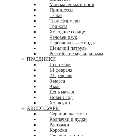
Мой маленький пони
Принцессы
Тачки
Трансформеры
Три кота
Холодное сердце
Человек паук
Черепашки — Ниндзя
Щенячий патруль
Российские мультфильмы
ПРАЗДНИКИ
1 сентября
14 февраля
23 февраля
8 марта
9 мая
День матери
Новый Год
Хэллоуин
АКСЕССУАРЫ
Сервировка стола
Колпачки и дудки
Растяжки
Коробки
Свечи для торта