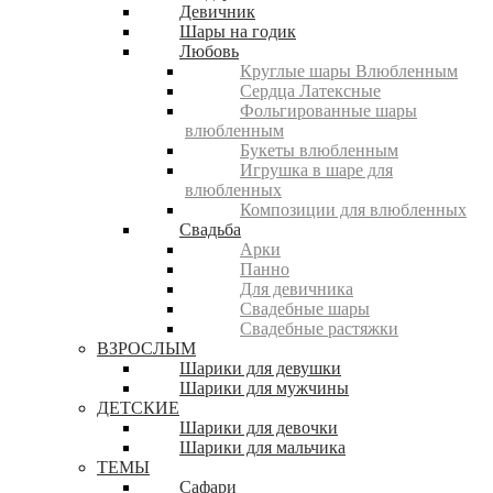
Девичник
Шары на годик
Любовь
Круглые шары Влюбленным
Сердца Латексные
Фольгированные шары
влюбленным
Букеты влюбленным
Игрушка в шаре для
влюбленных
Композиции для влюбленных
Свадьба
Арки
Панно
Для девичника
Свадебные шары
Свадебные растяжки
ВЗРОСЛЫМ
Шарики для девушки
Шарики для мужчины
ДЕТСКИЕ
Шарики для девочки
Шарики для мальчика
ТЕМЫ
Сафари