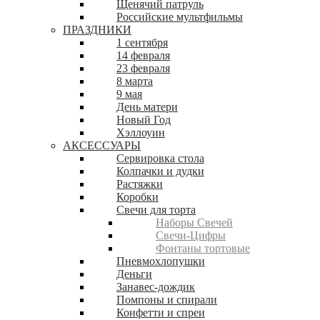
Щенячий патруль
Российские мультфильмы
ПРАЗДНИКИ
1 сентября
14 февраля
23 февраля
8 марта
9 мая
День матери
Новый Год
Хэллоуин
АКСЕССУАРЫ
Сервировка стола
Колпачки и дудки
Растяжки
Коробки
Свечи для торта
Наборы Свечей
Свечи-Цифры
Фонтаны тортовые
Пневмохлопушки
Деньги
Занавес-дождик
Помпоны и спирали
Конфетти и спреи