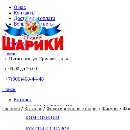
О нас
Контакты
Доставка и оплата
Вопросы и ответы
с 09-00 до 20-00
+7(906)468-44-48
Поиск
г. Пятигорск, ул. Ермолова, д. 4
с 09-00 до 20-00
+7(906)468-44-48
Поиск
Каталог
ГОТОВЫЕ РЕШЕНИЯ
Главная
 / 
Каталог
 / 
Фольгированные шары
 / 
Фигуры
 / 
Фо
КОМПОЗИЦИИ
БУКЕТЫ ИЗ ШАРОВ