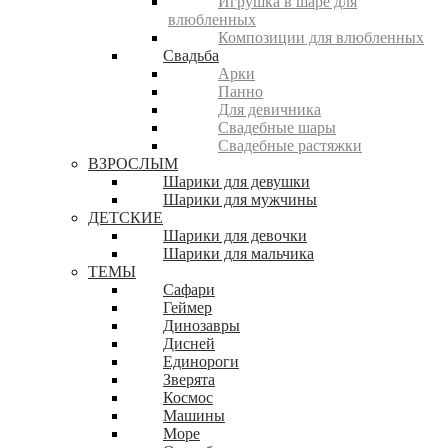
Игрушка в шаре для
влюбленных
Композиции для влюбленных
Свадьба
Арки
Панно
Для девичника
Свадебные шары
Свадебные растяжки
ВЗРОСЛЫМ
Шарики для девушки
Шарики для мужчины
ДЕТСКИЕ
Шарики для девочки
Шарики для мальчика
ТЕМЫ
Сафари
Геймер
Динозавры
Дисней
Единороги
Зверята
Космос
Машины
Море