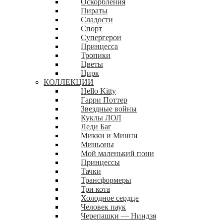
Оскорбления
Пираты
Сладости
Спорт
Супергерои
Принцесса
Тропики
Цветы
Цирк
КОЛЛЕКЦИИ
Hello Kitty
Гарри Поттер
Звездные войны
Куклы ЛОЛ
Леди Баг
Микки и Минни
Миньоны
Мой маленький пони
Принцессы
Тачки
Трансформеры
Три кота
Холодное сердце
Человек паук
Черепашки — Ниндзя