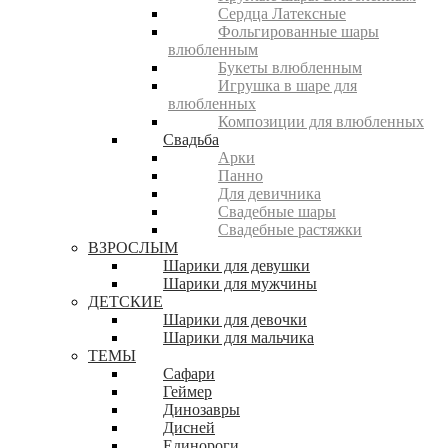
Сердца Латексные
Фольгированные шары
влюбленным
Букеты влюбленным
Игрушка в шаре для
влюбленных
Композиции для влюбленных
Свадьба
Арки
Панно
Для девичника
Свадебные шары
Свадебные растяжки
ВЗРОСЛЫМ
Шарики для девушки
Шарики для мужчины
ДЕТСКИЕ
Шарики для девочки
Шарики для мальчика
ТЕМЫ
Сафари
Геймер
Динозавры
Дисней
Единороги