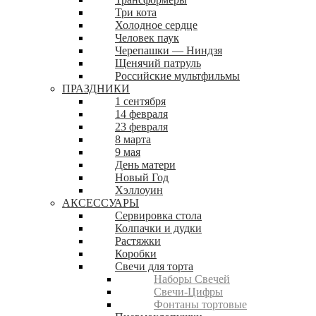
Три кота
Холодное сердце
Человек паук
Черепашки — Ниндзя
Щенячий патруль
Российские мультфильмы
ПРАЗДНИКИ
1 сентября
14 февраля
23 февраля
8 марта
9 мая
День матери
Новый Год
Хэллоуин
АКСЕССУАРЫ
Сервировка стола
Колпачки и дудки
Растяжки
Коробки
Свечи для торта
Наборы Свечей
Свечи-Цифры
Фонтаны тортовые