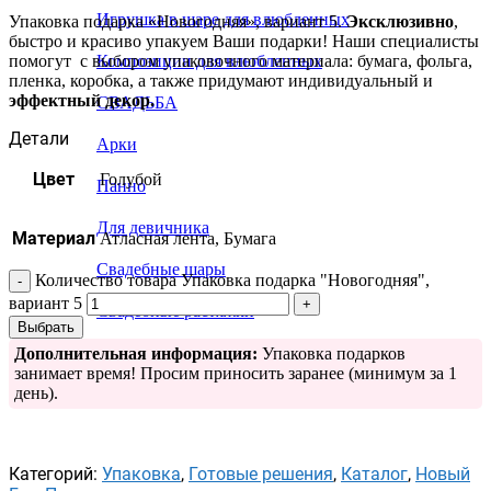
Игрушка в шаре для влюбленных
Упаковка подарка «Новогодняя», вариант 5.
Эксклюзивно
,
быстро и красиво упакуем Ваши подарки! Наши специалисты
помогут с выбором упаковочного материала: бумага, фольга,
Композиции для влюбленных
пленка, коробка, а также придумают индивидуальный и
эффектный декор.
СВАДЬБА
Детали
Арки
Цвет
Голубой
Панно
Для девичника
Материал
Атласная лента, Бумага
Свадебные шары
Количество товара Упаковка подарка "Новогодняя",
вариант 5
Свадебные растяжки
Выбрать
Дополнительная информация:
Упаковка подарков
занимает время! Просим приносить заранее (минимум за 1
день).
Категорий:
Упаковка
,
Готовые решения
,
Каталог
,
Новый