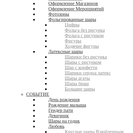
Оформление Магазинов
Оформление Мероприятий
Фотозоны
Фольгированные шары
Цифры
Фольга без рисунка
Фольга с рисунком
Фигуры
Ходячие фигуры
Латексные шары
Шарики без рисунка
Шары с рисунком
Шар с конфетти
Шарики сердца латекс
Шары агаты
Шары браш
Большие шары
СОБЫТИЕ
День рождения
Рождение малыша
Гендер пати
Девичник
Шары на годик
Любовь
Круглые шары Влюбленным