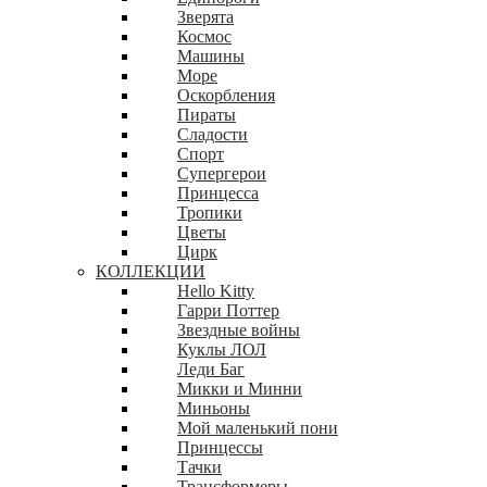
Зверята
Космос
Машины
Море
Оскорбления
Пираты
Сладости
Спорт
Супергерои
Принцесса
Тропики
Цветы
Цирк
КОЛЛЕКЦИИ
Hello Kitty
Гарри Поттер
Звездные войны
Куклы ЛОЛ
Леди Баг
Микки и Минни
Миньоны
Мой маленький пони
Принцессы
Тачки
Трансформеры