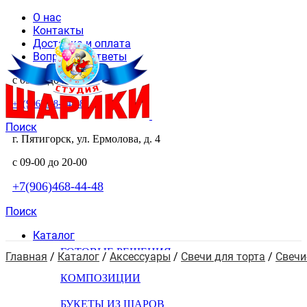
О нас
Контакты
Доставка и оплата
Вопросы и ответы
с 09-00 до 20-00
+7(906)468-44-48
Поиск
г. Пятигорск, ул. Ермолова, д. 4
с 09-00 до 20-00
+7(906)468-44-48
Поиск
Каталог
ГОТОВЫЕ РЕШЕНИЯ
Главная
 / 
Каталог
 / 
Аксессуары
 / 
Свечи для торта
 / 
Свеч
КОМПОЗИЦИИ
БУКЕТЫ ИЗ ШАРОВ