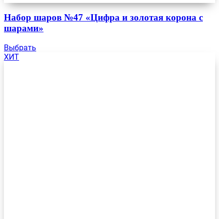
Набор шаров №47 «Цифра и золотая корона с
шарами»
Выбрать
ХИТ