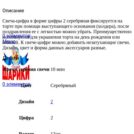
Описание
Свеча-цифра в форме цифры 2 серебряная фиксируется на
торте при помощи выступающего основания (холдера), после
поздравления ее с легкостью можно убрать. Преимущественно
0
элементов
используется для украшения торта на день рождения или
Меню
юбилей. К свече-цифре можно добавить незатухающие свечи.
Дизайн, цвет и форма данных аксессуаров разные.
Детали
Время горения свечи
10 мин
0
элементов
Цвет
Серебряный
Дизайн
2
Цифра
2
Размер
12см