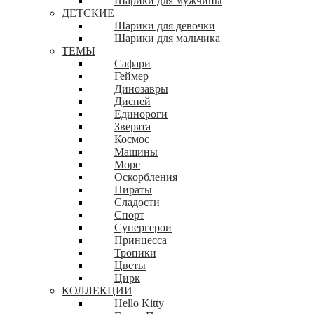
Шарики для мужчины
ДЕТСКИЕ
Шарики для девочки
Шарики для мальчика
ТЕМЫ
Сафари
Геймер
Динозавры
Дисней
Единороги
Зверята
Космос
Машины
Море
Оскорбления
Пираты
Сладости
Спорт
Супергерои
Принцесса
Тропики
Цветы
Цирк
КОЛЛЕКЦИИ
Hello Kitty