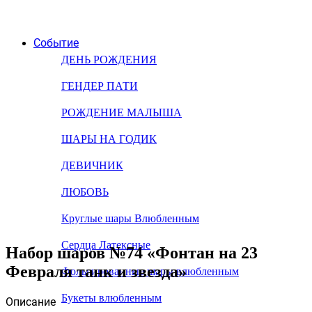
Событие
ДЕНЬ РОЖДЕНИЯ
ГЕНДЕР ПАТИ
РОЖДЕНИЕ МАЛЫША
ШАРЫ НА ГОДИК
ДЕВИЧНИК
ЛЮБОВЬ
Круглые шары Влюбленным
Сердца Латексные
Набор шаров №74 «Фонтан на 23
Февраля танк и звезда»
Фольгированные шары влюбленным
Букеты влюбленным
Описание