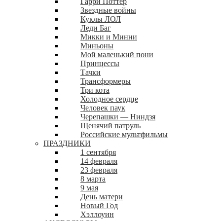
Гарри Поттер
Звездные войны
Куклы ЛОЛ
Леди Баг
Микки и Минни
Миньоны
Мой маленький пони
Принцессы
Тачки
Трансформеры
Три кота
Холодное сердце
Человек паук
Черепашки — Ниндзя
Щенячий патруль
Российские мультфильмы
ПРАЗДНИКИ
1 сентября
14 февраля
23 февраля
8 марта
9 мая
День матери
Новый Год
Хэллоуин