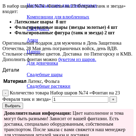
Игрушка в шаре для влюбленных
В набор шаров №74 «Фонтан на 23 Февраля танк и звезда»
входит:
Композиции для влюбленных
Латексные шары 8 шт
Фольгированные шары (звезды золотые) 4 шт
СВАДЬБА
Фольгированные фигура (танк и звезда) 2 шт
Арки
Оригинальный подарок для мужчины в День Защитника
Отечества, 28 Мая день пограничных войск, день ВДВ.
Панно
Стильное сочетание цветов. Доставка по Пятигорску и КМВ.
Дополнить фонтан можно
букетом из шаров.
Для девичника
Детали
Свадебные шары
Материал
Латекс, Фольга
Свадебные растяжки
Количество товара Набор шаров №74 «Фонтан на 23
Февраля танк и звезда»
Выбрать
Дополнительная информация:
Цвет наполнение и тема
могут быть разными! Зависит от вашей фантазии. Есть
доставка, специально оборудованным, собственным
транспортом. После заказа с вами свяжется наш менеджер
для уточнения деталей заказа и доставки.