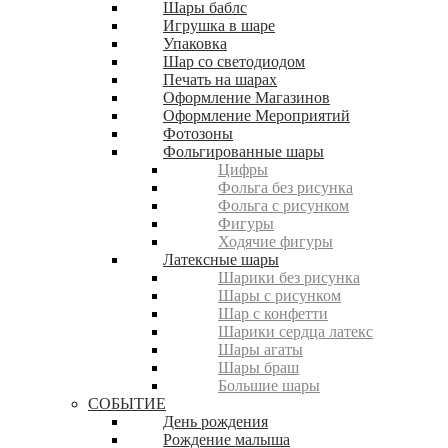
Шары баблс
Игрушка в шаре
Упаковка
Шар со светодиодом
Печать на шарах
Оформление Магазинов
Оформление Мероприятий
Фотозоны
Фольгированные шары
Цифры
Фольга без рисунка
Фольга с рисунком
Фигуры
Ходячие фигуры
Латексные шары
Шарики без рисунка
Шары с рисунком
Шар с конфетти
Шарики сердца латекс
Шары агаты
Шары браш
Большие шары
СОБЫТИЕ
День рождения
Рождение малыша