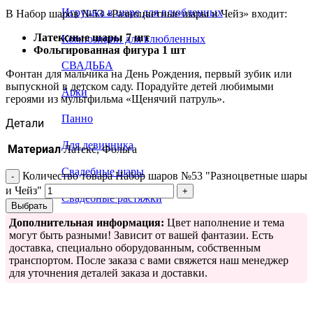
Игрушка в шаре для влюбленных
В Набор шаров №53 «Разноцветные шары и Чейз» входит:
Латексные шары 7 шт
Композиции для влюбленных
Фольгированная фигура 1 шт
СВАДЬБА
Фонтан для мальчика на День Рождения, первый зубик или
выпускной в детском саду. Порадуйте детей любимыми
Арки
героями из мультфильма «Щенячий патруль».
Панно
Детали
Для девичника
Материал
Латекс, Фольга
Свадебные шары
Количество товара Набор шаров №53 "Разноцветные шары
и Чейз"
Свадебные растяжки
Выбрать
Дополнительная информация:
Цвет наполнение и тема
могут быть разными! Зависит от вашей фантазии. Есть
доставка, специально оборудованным, собственным
транспортом. После заказа с вами свяжется наш менеджер
для уточнения деталей заказа и доставки.