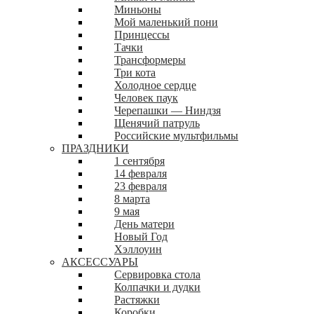
Миньоны
Мой маленький пони
Принцессы
Тачки
Трансформеры
Три кота
Холодное сердце
Человек паук
Черепашки — Ниндзя
Щенячий патруль
Российские мультфильмы
ПРАЗДНИКИ
1 сентября
14 февраля
23 февраля
8 марта
9 мая
День матери
Новый Год
Хэллоуин
АКСЕССУАРЫ
Сервировка стола
Колпачки и дудки
Растяжки
Коробки