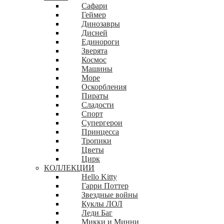
Сафари
Геймер
Динозавры
Дисней
Единороги
Зверята
Космос
Машины
Море
Оскорбления
Пираты
Сладости
Спорт
Супергерои
Принцесса
Тропики
Цветы
Цирк
КОЛЛЕКЦИИ
Hello Kitty
Гарри Поттер
Звездные войны
Куклы ЛОЛ
Леди Баг
Микки и Минни