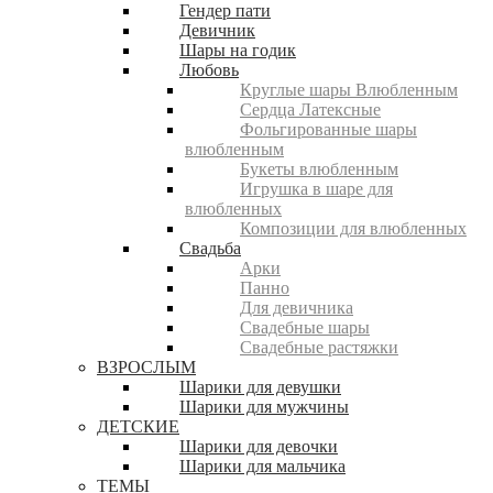
Гендер пати
Девичник
Шары на годик
Любовь
Круглые шары Влюбленным
Сердца Латексные
Фольгированные шары
влюбленным
Букеты влюбленным
Игрушка в шаре для
влюбленных
Композиции для влюбленных
Свадьба
Арки
Панно
Для девичника
Свадебные шары
Свадебные растяжки
ВЗРОСЛЫМ
Шарики для девушки
Шарики для мужчины
ДЕТСКИЕ
Шарики для девочки
Шарики для мальчика
ТЕМЫ