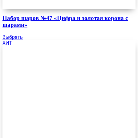
Набор шаров №47 «Цифра и золотая корона с
шарами»
Выбрать
ХИТ