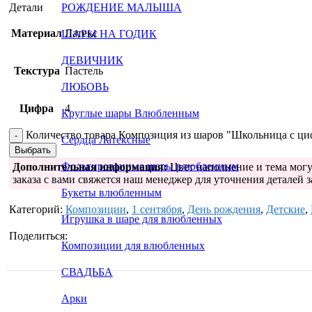
Детали
РОЖДЕНИЕ МАЛЫША
Материал
Латекс
ШАРЫ НА ГОДИК
ДЕВИЧНИК
Текстура
Пастель
ЛЮБОВЬ
Цифра
4
Круглые шары Влюбленным
Количество товара Композиция из шаров "Школьница с циф
Сердца Латексные
Выбрать
Фольгированные шары влюбленным
Дополнительная информация:
Цвет наполнение и тема могу
заказа с вами свяжется наш менеджер для уточнения деталей з
Букеты влюбленным
Категорий:
Композиции
,
1 сентября
,
День рождения
,
Детские
,
Игрушка в шаре для влюбленных
Поделиться:
Композиции для влюбленных
СВАДЬБА
Арки