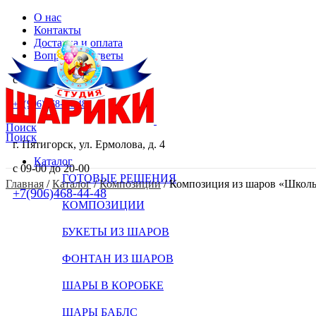
О нас
Контакты
Доставка и оплата
Вопросы и ответы
с 09-00 до 20-00
+7(906)468-44-48
Поиск
Поиск
г. Пятигорск, ул. Ермолова, д. 4
Каталог
с 09-00 до 20-00
ГОТОВЫЕ РЕШЕНИЯ
Главная
 / 
Каталог
 / 
Композиции
 / 
Композиция из шаров «Школь
+7(906)468-44-48
КОМПОЗИЦИИ
БУКЕТЫ ИЗ ШАРОВ
ФОНТАН ИЗ ШАРОВ
ШАРЫ В КОРОБКЕ
ШАРЫ БАБЛС